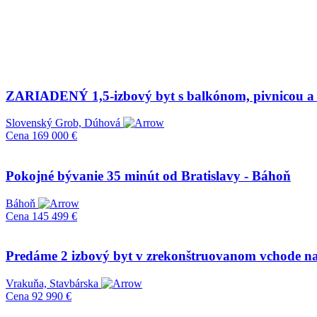
ZARIADENÝ 1,5-izbový byt s balkónom, pivnicou a
Slovenský Grob, Dúhová
Cena
169 000 €
Pokojné bývanie 35 minút od Bratislavy - Báhoň
Báhoň
Cena
145 499 €
Predáme 2 izbový byt v zrekonštruovanom vchode na 
Vrakuňa, Stavbárska
Cena
92 990 €