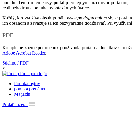
portálu. Tento internetový portál je verejným inzertným portálom,
realitného trhu a ponuka hypotekárnych úverov.
Každý, kto využíva obsah portálu
www.predajprenajom.sk
, je povin
ich obsahom a zaväzuje sa ich bezvýhradne dodržiavať. Pri využívaní
PDF
Kompletné znenie podmienok používania portálu a dodatkov si môže
Adobe Acrobat Reader
.
Stiahnuť PDF
×
Ponuka bytov
ponuka prenájmu
Magazín
Pridať inzerát