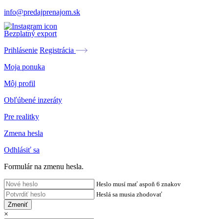
info@predajprenajom.sk
Bezplatný export
Prihlásenie
Registrácia
Moja ponuka
Môj profil
Obľúbené inzeráty
Pre realitky
Zmena hesla
Odhlásiť sa
Formulár na zmenu hesla.
Heslo musí mať aspoň 6 znakov
Heslá sa musia zhodovať
Zmeniť
×