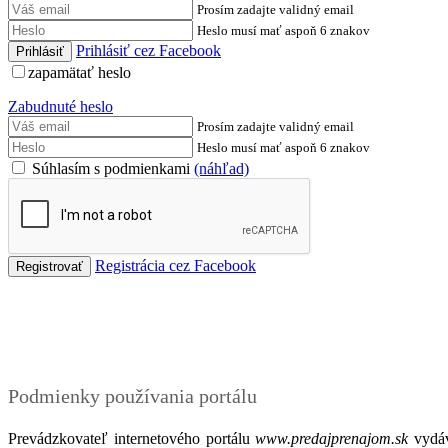
Prosím zadajte validný email
Heslo musí mať aspoň 6 znakov
Prihlásiť cez Facebook
zapamätať heslo
Zabudnuté heslo
Prosím zadajte validný email
Heslo musí mať aspoň 6 znakov
Súhlasím s podmienkami
(náhľad)
Registrácia cez Facebook
Podmienky
Podmienky používania portálu
Prevádzkovateľ internetového portálu
www.predajprenajom.sk
vydáv