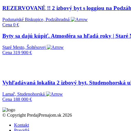
REZERVOVANÉ !! 2 izbový byt s loggiou na Podzáhr
Podunajské Biskupice, Podzáhradná
Cena
0 €
Byty sa dajú kúpiť. Atmosféra sa hľadá roky | Staré 
Staré Mesto, Šoltésovej
Cena
319 900 €
Vyhľadávaná lokalita 2 izbový byt, Studenohorská u
Lamač, Studenohorská
Cena
188 000 €
© Copyright PredajPrenajom.sk 2026
Kontakt
Pravidlá