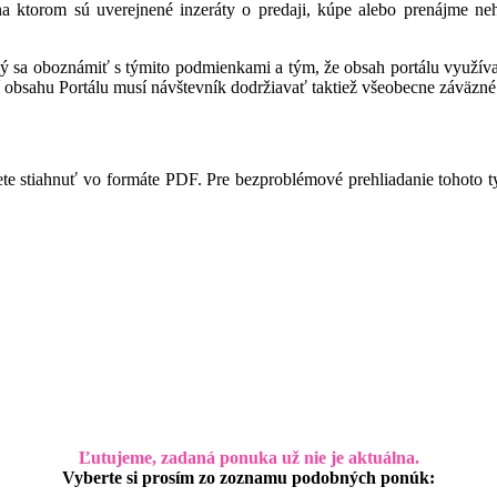
 na ktorom sú uverejnené inzeráty o predaji, kúpe alebo prenájme ne
ný sa oboznámiť s týmito podmienkami a tým, že obsah portálu využíva,
 obsahu Portálu musí návštevník dodržiavať taktiež všeobecne záväzné 
te stiahnuť vo formáte PDF. Pre bezproblémové prehliadanie tohoto 
Ľutujeme, zadaná ponuka už nie je aktuálna.
Vyberte si prosím zo zoznamu podobných ponúk: