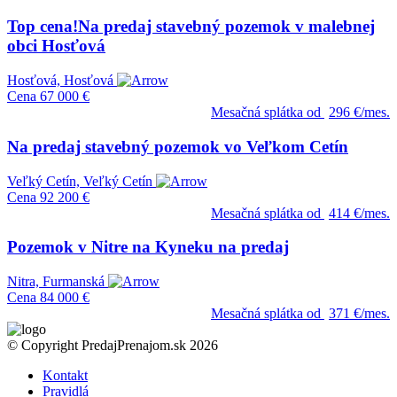
Top cena!Na predaj stavebný pozemok v malebnej
obci Hosťová
Hosťová, Hosťová
Cena
67 000 €
Mesačná splátka od
296 €/mes.
Na predaj stavebný pozemok vo Veľkom Cetín
Veľký Cetín, Veľký Cetín
Cena
92 200 €
Mesačná splátka od
414 €/mes.
Pozemok v Nitre na Kyneku na predaj
Nitra, Furmanská
Cena
84 000 €
Mesačná splátka od
371 €/mes.
© Copyright PredajPrenajom.sk 2026
Kontakt
Pravidlá