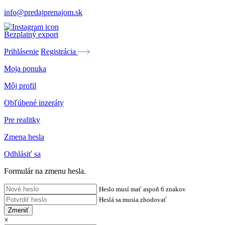
info@predajprenajom.sk
Bezplatný export
Prihlásenie
Registrácia
Moja ponuka
Môj profil
Obľúbené inzeráty
Pre realitky
Zmena hesla
Odhlásiť sa
Formulár na zmenu hesla.
Heslo musí mať aspoň 6 znakov
Heslá sa musia zhodovať
Zmeniť
×