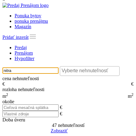
Ponuka bytov
ponuka prenájmu
Magazín
Pridať inzerát
Predaj
Prenájom
Hypofilter
cena nehnuteľnosti
€
€
rozloha nehnuteľnosti
2
2
m
m
okolie
€
€
Doba úveru
47
nehnuteľností
Zobraziť
Reset Filter