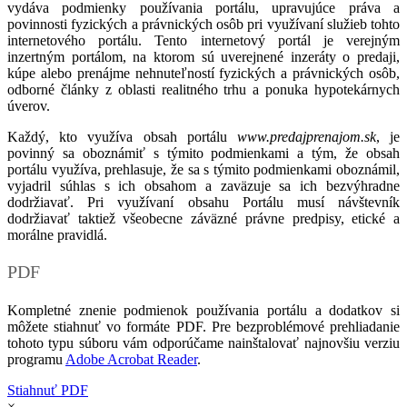
vydáva podmienky používania portálu, upravujúce práva a
povinnosti fyzických a právnických osôb pri využívaní služieb tohto
internetového portálu. Tento internetový portál je verejným
inzertným portálom, na ktorom sú uverejnené inzeráty o predaji,
kúpe alebo prenájme nehnuteľností fyzických a právnických osôb,
odborné články z oblasti realitného trhu a ponuka hypotekárnych
úverov.
Každý, kto využíva obsah portálu
www.predajprenajom.sk
, je
povinný sa oboznámiť s týmito podmienkami a tým, že obsah
portálu využíva, prehlasuje, že sa s týmito podmienkami oboznámil,
vyjadril súhlas s ich obsahom a zaväzuje sa ich bezvýhradne
dodržiavať. Pri využívaní obsahu Portálu musí návštevník
dodržiavať taktiež všeobecne záväzné právne predpisy, etické a
morálne pravidlá.
PDF
Kompletné znenie podmienok používania portálu a dodatkov si
môžete stiahnuť vo formáte PDF. Pre bezproblémové prehliadanie
tohoto typu súboru vám odporúčame nainštalovať najnovšiu verziu
programu
Adobe Acrobat Reader
.
Stiahnuť PDF
×