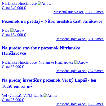
Nitrianske Hrnčiarovce
Cena
349 000 €
Mesačná splátka od
1 539 €/mes.
Pozemok na predaj v Nitre, mestská časť Janíkovce
Nitra
Cena
134 000 €
Mesačná splátka od
591 €/mes.
Na predaj stavebný pozemok Nitrianske
Hrnčiarovce
Nitrianske Hrnčiarovce, Nitrianske Hrnčiarovce
Cena
65 000 €
Mesačná splátka od
287 €/mes.
Na predaj investičný pozemok Veľký Lapáš - len
2
10,50 eur za m
Veľký Lapáš, Veľký Lapáš
Cena
35 000 €
Mesačná splátka od
155 €/mes.