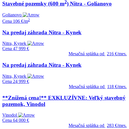
2
Stavebné pozemky (600 m
) Nitra - Golianovo
Golianovo
2
Cena
106 €/m
Na predaj záhrada Nitra - Kynek
Nitra, Kynek
Cena
47 999 €
Mesačná splátka od
216 €/mes.
Na predaj záhrada Nitra - Kynek
Nitra, Kynek
Cena
24 999 €
Mesačná splátka od
118 €/mes.
**Znížená cena!** EXKLUZÍVNE: Veľký stavebný
pozemok, Vinodol
Vinodol
Cena
64 000 €
Mesačná splátka od
283 €/mes.