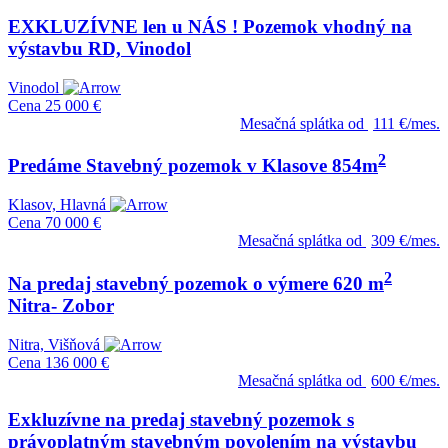
EXKLUZÍVNE len u NÁS ! Pozemok vhodný na
výstavbu RD, Vinodol
Vinodol
Cena
25 000 €
Mesačná splátka od
111 €/mes.
2
Predáme Stavebný pozemok v Klasove 854m
Klasov, Hlavná
Cena
70 000 €
Mesačná splátka od
309 €/mes.
2
Na predaj stavebný pozemok o výmere 620 m
Nitra- Zobor
Nitra, Višňová
Cena
136 000 €
Mesačná splátka od
600 €/mes.
Exkluzívne na predaj stavebný pozemok s
právoplatným stavebným povolením na výstavbu