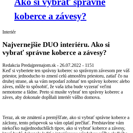
Ako si vybrať správne
koberce a závesy?
Interiér
Najvernejšie DUO interiéru. Ako si
vybrať správne koberce a závesy?
Redakcia Predajprenajom.sk
- 26.07.2022 -
1151
Keď si vyberiete ten správny koberec so správnym závesom pre váš
priestor, jednoducho to zmení celú atmosféru priestoru, zatiaľ čo na
druhej strane, ak sa vám nepodarí zohnať ten správny koberec alebo
záves, môže to spôsobiť, že vaša izba bude vyzerať veľmi
nemotorne a fádne. Preto si musíte vybrať ten správny koberec a
záves, aby dokonale dopĺňali interiér vášho domova.
Teraz, ak ste zmätení a premýšľate, ako si vybrať správne koberce a
záclony, tento príspevok sa vám oplatí prečítať. Predstavíme vám
niekoľko najjednoduchších tipov, ako si vybrať koberce a závesy,