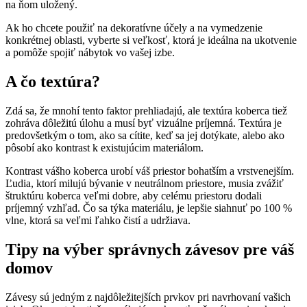
na ňom uložený.
Ak ho chcete použiť na dekoratívne účely a na vymedzenie
konkrétnej oblasti, vyberte si veľkosť, ktorá je ideálna na ukotvenie
a pomôže spojiť nábytok vo vašej izbe.
A čo textúra?
Zdá sa, že mnohí tento faktor prehliadajú, ale textúra koberca tiež
zohráva dôležitú úlohu a musí byť vizuálne príjemná. Textúra je
predovšetkým o tom, ako sa cítite, keď sa jej dotýkate, alebo ako
pôsobí ako kontrast k existujúcim materiálom.
Kontrast vášho koberca urobí váš priestor bohatším a vrstvenejším.
Ľudia, ktorí milujú bývanie v neutrálnom priestore, musia zvážiť
štruktúru koberca veľmi dobre, aby celému priestoru dodali
príjemný vzhľad. Čo sa týka materiálu, je lepšie siahnuť po 100 %
vlne, ktorá sa veľmi ľahko čistí a udržiava.
Tipy na výber správnych závesov pre váš
domov
Závesy sú jedným z najdôležitejších prvkov pri navrhovaní vašich