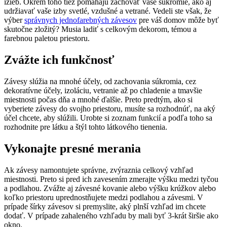
izieb. Okrem toho tiež pomáhajú zachovať vaše súkromie, ako aj
udržiavať vaše izby svetlé, vzdušné a vetrané. Vedeli ste však, že
výber
správnych jednofarebných závesov
pre váš domov môže byť
skutočne zložitý? Musia ladiť s celkovým dekorom, témou a
farebnou paletou priestoru.
Zvážte ich funkčnosť
Závesy slúžia na mnohé účely, od zachovania súkromia, cez
dekoratívne účely, izoláciu, vetranie až po chladenie a tmavšie
miestnosti počas dňa a mnohé ďalšie. Preto predtým, ako si
vyberiete závesy do svojho priestoru, musíte sa rozhodnúť, na aký
účel chcete, aby slúžili. Urobte si zoznam funkcií a podľa toho sa
rozhodnite pre látku a štýl tohto látkového tienenia.
Vykonajte presné merania
Ak závesy namontujete správne, zvýraznia celkový vzhľad
miestnosti. Preto si pred ich zavesením zmerajte výšku medzi tyčou
a podlahou. Zvážte aj závesné kovanie alebo výšku krúžkov alebo
koľko priestoru uprednostňujete medzi podlahou a závesmi. V
prípade šírky závesov si premyslite, aký plnší vzhľad im chcete
dodať. V prípade zahaleného vzhľadu by mali byť 3-krát širšie ako
okno.