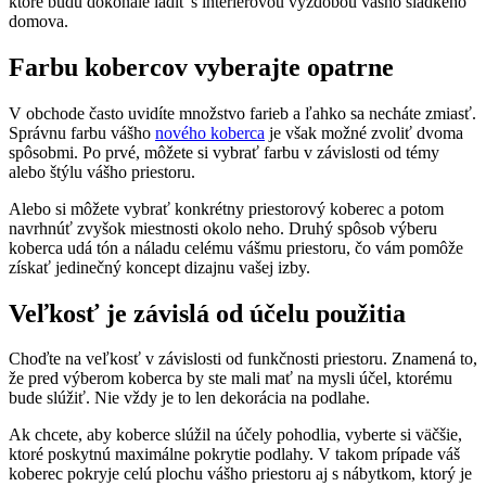
ktoré budú dokonale ladiť s interiérovou výzdobou vášho sladkého
domova.
Farbu kobercov vyberajte opatrne
V obchode často uvidíte množstvo farieb a ľahko sa necháte zmiasť.
Správnu farbu vášho
nového koberca
je však možné zvoliť dvoma
spôsobmi. Po prvé, môžete si vybrať farbu v závislosti od témy
alebo štýlu vášho priestoru.
Alebo si môžete vybrať konkrétny priestorový koberec a potom
navrhnúť zvyšok miestnosti okolo neho. Druhý spôsob výberu
koberca udá tón a náladu celému vášmu priestoru, čo vám pomôže
získať jedinečný koncept dizajnu vašej izby.
Veľkosť je závislá od účelu použitia
Choďte na veľkosť v závislosti od funkčnosti priestoru. Znamená to,
že pred výberom koberca by ste mali mať na mysli účel, ktorému
bude slúžiť. Nie vždy je to len dekorácia na podlahe.
Ak chcete, aby koberce slúžil na účely pohodlia, vyberte si väčšie,
ktoré poskytnú maximálne pokrytie podlahy. V takom prípade váš
koberec pokryje celú plochu vášho priestoru aj s nábytkom, ktorý je