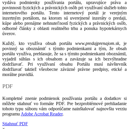
vydáva podmienky používania portálu, upravujúce práva a
povinnosti fyzických a právnických osôb pri využívaní služieb tohto
internetového portálu. Tento internetový portál je verejným
inzertným portálom, na ktorom sú uverejnené inzeráty o predaji,
kúpe alebo prenájme nehnuteľností fyzických a právnických osôb,
odborné články z oblasti realitného trhu a ponuka hypotekárnych
úverov.
Každý, kto využíva obsah portálu
www.predajprenajom.sk
, je
povinný sa oboznámiť s týmito podmienkami a tým, že obsah
portálu využíva, prehlasuje, že sa s týmito podmienkami oboznámil,
vyjadril súhlas s ich obsahom a zaväzuje sa ich bezvýhradne
dodržiavať. Pri využívaní obsahu Portálu musí návštevník
dodržiavať taktiež všeobecne záväzné právne predpisy, etické a
morálne pravidlá.
PDF
Kompletné znenie podmienok používania portálu a dodatkov si
môžete stiahnuť vo formáte PDF. Pre bezproblémové prehliadanie
tohoto typu súboru vám odporúčame nainštalovať najnovšiu verziu
programu
Adobe Acrobat Reader
.
Stiahnuť PDF
×