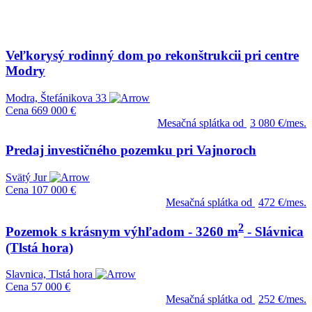
Veľkorysý rodinný dom po rekonštrukcii pri centre
Modry
Modra, Štefánikova 33
Cena
669 000 €
Mesačná splátka od
3 080 €/mes.
Predaj investičného pozemku pri Vajnoroch
Svätý Jur
Cena
107 000 €
Mesačná splátka od
472 €/mes.
2
Pozemok s krásnym výhľadom - 3260 m
- Slávnica
(Tlstá hora)
Slavnica, Tlstá hora
Cena
57 000 €
Mesačná splátka od
252 €/mes.