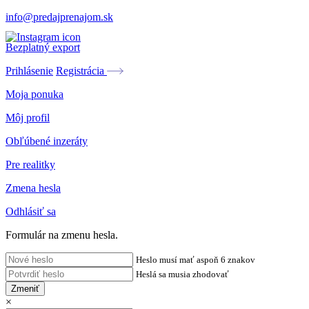
info@predajprenajom.sk
Bezplatný export
Prihlásenie
Registrácia
Moja ponuka
Môj profil
Obľúbené inzeráty
Pre realitky
Zmena hesla
Odhlásiť sa
Formulár na zmenu hesla.
Heslo musí mať aspoň 6 znakov
Heslá sa musia zhodovať
Zmeniť
×