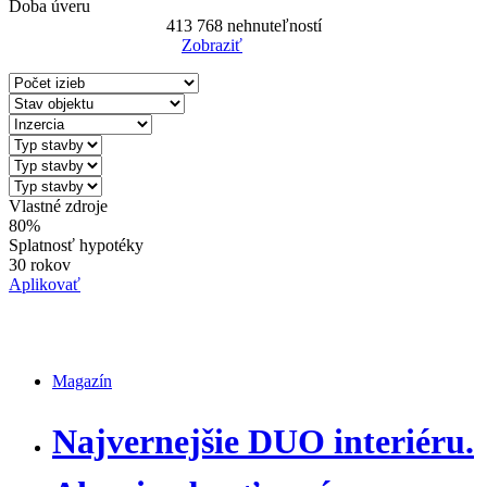
Doba úveru
413 768
nehnuteľností
Zobraziť
Reset Filter
Vlastné zdroje
80%
Splatnosť hypotéky
30 rokov
Aplikovať
Magazín
Magazín
Najvernejšie DUO interiéru.