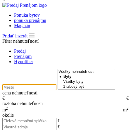
Ponuka bytov
ponuka prenájmu
Magazín
Pridať inzerát
Filter nehnuteľností
Predaj
Prenájom
Hypofilter
cena nehnuteľnosti
€
€
rozloha nehnuteľnosti
2
2
m
m
okolie
€
€