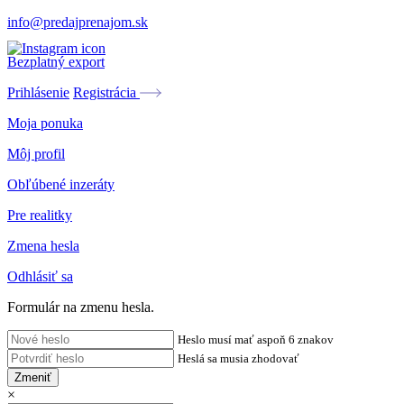
info@predajprenajom.sk
Bezplatný export
Prihlásenie
Registrácia
Moja ponuka
Môj profil
Obľúbené inzeráty
Pre realitky
Zmena hesla
Odhlásiť sa
Formulár na zmenu hesla.
Heslo musí mať aspoň 6 znakov
Heslá sa musia zhodovať
Zmeniť
×