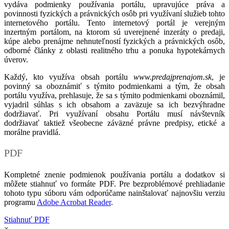
vydáva podmienky používania portálu, upravujúce práva a
povinnosti fyzických a právnických osôb pri využívaní služieb tohto
internetového portálu. Tento internetový portál je verejným
inzertným portálom, na ktorom sú uverejnené inzeráty o predaji,
kúpe alebo prenájme nehnuteľností fyzických a právnických osôb,
odborné články z oblasti realitného trhu a ponuka hypotekárnych
úverov.
Každý, kto využíva obsah portálu
www.predajprenajom.sk
, je
povinný sa oboznámiť s týmito podmienkami a tým, že obsah
portálu využíva, prehlasuje, že sa s týmito podmienkami oboznámil,
vyjadril súhlas s ich obsahom a zaväzuje sa ich bezvýhradne
dodržiavať. Pri využívaní obsahu Portálu musí návštevník
dodržiavať taktiež všeobecne záväzné právne predpisy, etické a
morálne pravidlá.
PDF
Kompletné znenie podmienok používania portálu a dodatkov si
môžete stiahnuť vo formáte PDF. Pre bezproblémové prehliadanie
tohoto typu súboru vám odporúčame nainštalovať najnovšiu verziu
programu
Adobe Acrobat Reader
.
Stiahnuť PDF
×