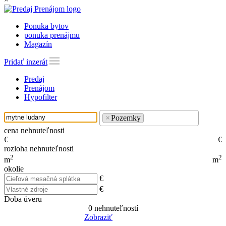
Ponuka bytov
ponuka prenájmu
Magazín
Pridať inzerát
Predaj
Prenájom
Hypofilter
×
Pozemky
cena nehnuteľnosti
€
€
rozloha nehnuteľnosti
2
2
m
m
okolie
€
€
Doba úveru
0
nehnuteľností
Zobraziť
Reset Filter