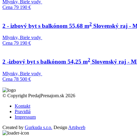
Mlynky, Biele vody
Cena
79 190 €
2
2 - izbový byt s balkónom 55,68 m
Slovenský raj - M
Mlynky, Biele vody
Cena
79 190 €
2
2 -izbový byt s balkónom 54,25 m
Slovenský raj - M
Mlynky, Biele vody
Cena
78 500 €
© Copyright PredajPrenajom.sk 2026
Kontakt
Pravidlá
Impressum
Created by
Gurkuda s.r.o.
Design
Art4web