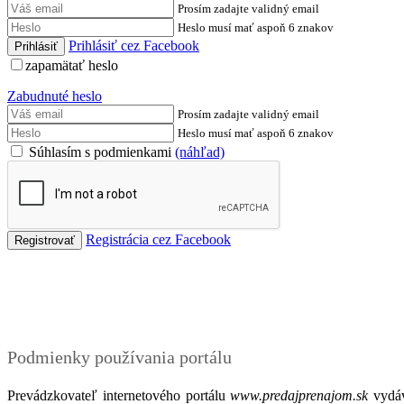
Prosím zadajte validný email
Heslo musí mať aspoň 6 znakov
Prihlásiť cez Facebook
zapamätať heslo
Zabudnuté heslo
Prosím zadajte validný email
Heslo musí mať aspoň 6 znakov
Súhlasím s podmienkami
(náhľad)
Registrácia cez Facebook
Podmienky
Podmienky používania portálu
Prevádzkovateľ internetového portálu
www.predajprenajom.sk
vydáv