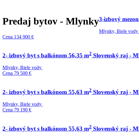
Predaj bytov - Mlynky
3-izbový mezon
Mlynky, Biele vody
Cena
134 900 €
2
2- izbový byt s balkónom 56,35 m
Slovenský raj - M
Mlynky, Biele vody
Cena
79 500 €
2
2- izbový byt s balkónom 55,63 m
Slovenský raj - M
Mlynky, Biele vody
Cena
79 190 €
2
2- izbový byt s balkónom 55,63 m
Slovenský raj - M