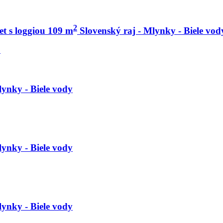
2
et s loggiou 109 m
Slovenský raj - Mlynky - Biele vod
lynky - Biele vody
lynky - Biele vody
lynky - Biele vody