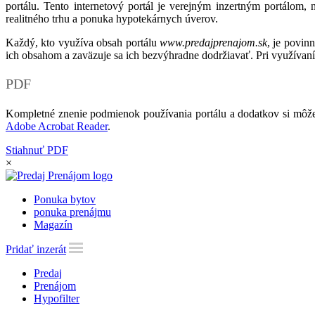
portálu. Tento internetový portál je verejným inzertným portálom,
realitného trhu a ponuka hypotekárnych úverov.
Každý, kto využíva obsah portálu
www.predajprenajom.sk
, je povin
ich obsahom a zaväzuje sa ich bezvýhradne dodržiavať. Pri využívaní
PDF
Kompletné znenie podmienok používania portálu a dodatkov si môže
Adobe Acrobat Reader
.
Stiahnuť PDF
×
Ponuka bytov
ponuka prenájmu
Magazín
Pridať inzerát
Predaj
Prenájom
Hypofilter