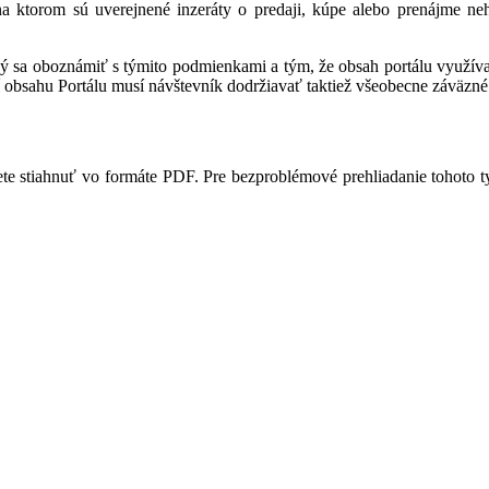
 na ktorom sú uverejnené inzeráty o predaji, kúpe alebo prenájme ne
ný sa oboznámiť s týmito podmienkami a tým, že obsah portálu využíva,
 obsahu Portálu musí návštevník dodržiavať taktiež všeobecne záväzné 
te stiahnuť vo formáte PDF. Pre bezproblémové prehliadanie tohoto 