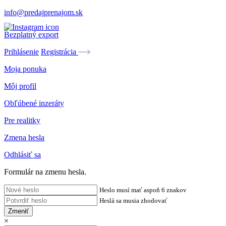
info@predajprenajom.sk
Bezplatný export
Prihlásenie
Registrácia
Moja ponuka
Môj profil
Obľúbené inzeráty
Pre realitky
Zmena hesla
Odhlásiť sa
Formulár na zmenu hesla.
Heslo musí mať aspoň 6 znakov
Heslá sa musia zhodovať
Zmeniť
×