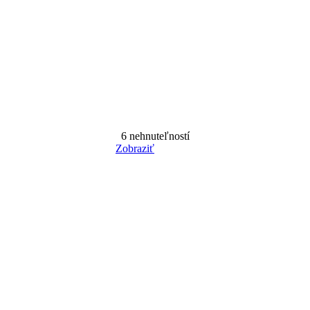
6
nehnuteľností
Zobraziť
Reset Filter