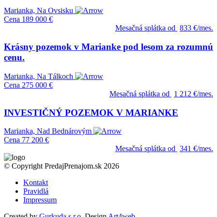
Marianka, Na Ovsisku
Cena
189 000 €
Mesačná splátka od
833 €/mes.
Krásny pozemok v Marianke pod lesom za rozumnú
cenu.
Marianka, Na Tálkoch
Cena
275 000 €
Mesačná splátka od
1 212 €/mes.
INVESTIČNÝ POZEMOK V MARIANKE
Marianka, Nad Bednárovým
Cena
77 200 €
Mesačná splátka od
341 €/mes.
© Copyright PredajPrenajom.sk 2026
Kontakt
Pravidlá
Impressum
Created by
Gurkuda s.r.o.
Design
Art4web