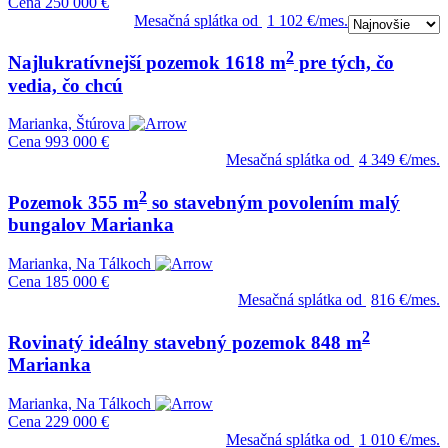
Cena
250 000 €
Mesačná splátka od
1 102 €/mes.
2
Najlukratívnejší pozemok 1618 m
pre tých, čo
vedia, čo chcú
Marianka, Štúrova
Cena
993 000 €
Mesačná splátka od
4 349 €/mes.
2
Pozemok 355 m
so stavebným povolením malý
bungalov Marianka
Marianka, Na Tálkoch
Cena
185 000 €
Mesačná splátka od
816 €/mes.
2
Rovinatý ideálny stavebný pozemok 848 m
Marianka
Marianka, Na Tálkoch
Cena
229 000 €
Mesačná splátka od
1 010 €/mes.