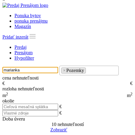
Ponuka bytov
ponuka prenájmu
Magazín
Pridať inzerát
Predaj
Prenájom
Hypofilter
×
Pozemky
cena nehnuteľnosti
€
€
rozloha nehnuteľnosti
2
2
m
m
okolie
€
€
Doba úveru
10
nehnuteľností
Zobraziť
Reset Filter