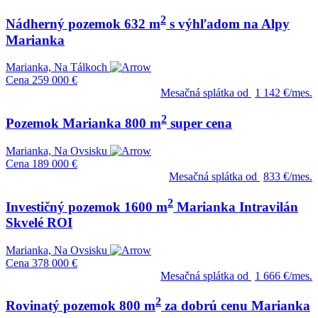
2
Nádherný pozemok 632 m
s výhľadom na Alpy
Marianka
Marianka, Na Tálkoch
Cena
259 000 €
Mesačná splátka od
1 142 €/mes.
2
Pozemok Marianka 800 m
super cena
Marianka, Na Ovsisku
Cena
189 000 €
Mesačná splátka od
833 €/mes.
2
Investičný pozemok 1600 m
Marianka Intravilán
Skvelé ROI
Marianka, Na Ovsisku
Cena
378 000 €
Mesačná splátka od
1 666 €/mes.
2
Rovinatý pozemok 800 m
za dobrú cenu Marianka