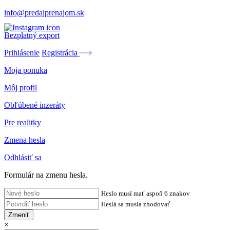
info@predajprenajom.sk
Bezplatný export
Prihlásenie
Registrácia
Moja ponuka
Môj profil
Obľúbené inzeráty
Pre realitky
Zmena hesla
Odhlásiť sa
Formulár na zmenu hesla.
Heslo musí mať aspoň 6 znakov
Heslá sa musia zhodovať
Zmeniť
×