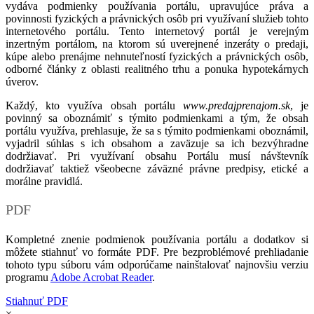
vydáva podmienky používania portálu, upravujúce práva a
povinnosti fyzických a právnických osôb pri využívaní služieb tohto
internetového portálu. Tento internetový portál je verejným
inzertným portálom, na ktorom sú uverejnené inzeráty o predaji,
kúpe alebo prenájme nehnuteľností fyzických a právnických osôb,
odborné články z oblasti realitného trhu a ponuka hypotekárnych
úverov.
Každý, kto využíva obsah portálu
www.predajprenajom.sk
, je
povinný sa oboznámiť s týmito podmienkami a tým, že obsah
portálu využíva, prehlasuje, že sa s týmito podmienkami oboznámil,
vyjadril súhlas s ich obsahom a zaväzuje sa ich bezvýhradne
dodržiavať. Pri využívaní obsahu Portálu musí návštevník
dodržiavať taktiež všeobecne záväzné právne predpisy, etické a
morálne pravidlá.
PDF
Kompletné znenie podmienok používania portálu a dodatkov si
môžete stiahnuť vo formáte PDF. Pre bezproblémové prehliadanie
tohoto typu súboru vám odporúčame nainštalovať najnovšiu verziu
programu
Adobe Acrobat Reader
.
Stiahnuť PDF
×