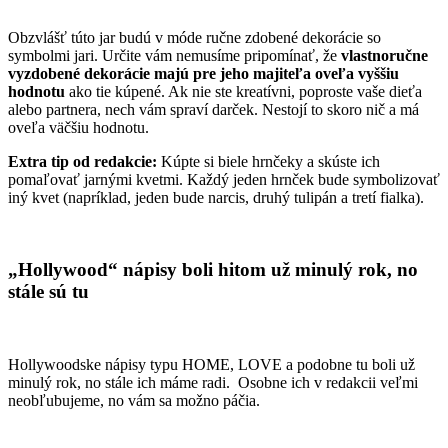
Obzvlášť túto jar budú v móde ručne zdobené dekorácie so
symbolmi jari. Určite vám nemusíme pripomínať, že
vlastnoručne
vyzdobené dekorácie majú pre jeho majiteľa oveľa vyššiu
hodnotu
ako tie kúpené. Ak nie ste kreatívni, poproste vaše dieťa
alebo partnera, nech vám spraví darček. Nestojí to skoro nič a má
oveľa väčšiu hodnotu.
Extra tip od redakcie:
Kúpte si biele hrnčeky a skúste ich
pomaľovať jarnými kvetmi. Každý jeden hrnček bude symbolizovať
iný kvet (napríklad, jeden bude narcis, druhý tulipán a tretí fialka).
„Hollywood“ nápisy boli hitom už minulý rok, no
stále sú tu
Hollywoodske nápisy typu HOME, LOVE a podobne tu boli už
minulý rok, no stále ich máme radi. Osobne ich v redakcii veľmi
neobľubujeme, no vám sa možno páčia.