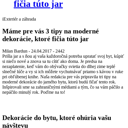
fičia túto jar
iExteriér a záhrada
Máme pre vás 3 tipy na moderné
dekorácie, ktoré fičia túto jar
Milan Bardun
- 24.04.2017 -
2442
Prišla jar a s ňou aj vaša každoročná potreba upratať svoj byt, kúpiť
si niečo nové a znova sa tu cítiť ako doma. Je predsa na
nezaplatenie, keď vám do obývačky svietia do dlhej zime teplé
slnečné lúče a vy si ich môžete vychutnávať priamo s kávou v ruke
pri obľúbenej knihe. Naša redakcia pre vás pripravila tri tipy na
moderné dekorácie do jarného bytu, ktorú budú fičať tento rok.
Inšpirovali sme sa zahraničnými médiami a tým, čo sa vám páčilo a
nepáčilo minulý rok. Poďme na to!
Dekorácie do bytu, ktoré ohúria vašu
návštevu