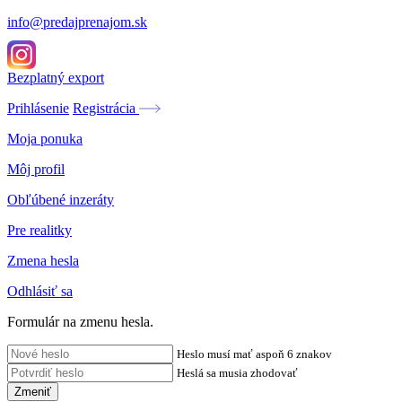
info@predajprenajom.sk
Bezplatný export
Prihlásenie
Registrácia
Moja ponuka
Môj profil
Obľúbené inzeráty
Pre realitky
Zmena hesla
Odhlásiť sa
Formulár na zmenu hesla.
Heslo musí mať aspoň 6 znakov
Heslá sa musia zhodovať
Zmeniť