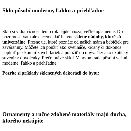
Sklo pôsobí moderne, ľahko a priehľadne
Sklo si v domácnosti tento rok nájde naozaj veľké uplatnenie. Do
pozornosti vám ale chceme dať hlavne
sklené nádoby, ktoré sú
univerzálne
. Presne tie, ktoré poznáte od našich mám a babičiek pre
zaváraniny. Môžete ich použiť ako kvetináče, krčahy či dokonca
naplniť pieskom rôznych farieb a položiť do obývačky ako exotický
suvenír z dovolenky. Prečo práve sklo? V prvom rade pôsobí veľmi
moderne, ľahko a priehľadne.
Pozrite si príklady sklenených dekorácii do bytu:
Ornamenty a ručne zdobené materiály majú ducha,
ktorého nekúpite