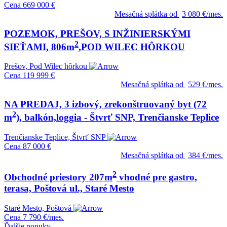
Cena
669 000 €
Mesačná splátka od
3 080 €/mes.
POZEMOK, PREŠOV, S INŽINIERSKÝMI
2
SIEŤAMI, 806m
,POD WILEC HÔRKOU
Prešov, Pod Wilec hôrkou
Cena
119 999 €
Mesačná splátka od
529 €/mes.
NA PREDAJ, 3 izbový, zrekonštruovaný byt (72
2
m
), balkón,loggia - Štvrť SNP, Trenčianske Teplice
Trenčianske Teplice, Štvrť SNP
Cena
87 000 €
Mesačná splátka od
384 €/mes.
2
Obchodné priestory 207m
vhodné pre gastro,
terasa, Poštová ul., Staré Mesto
Staré Mesto, Poštová
Cena
7 790 €/mes.
Ďalšie ponuky