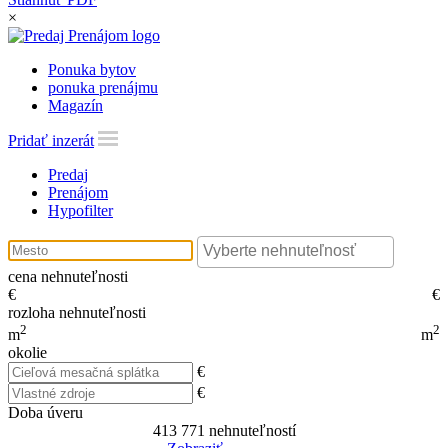
×
Ponuka bytov
ponuka prenájmu
Magazín
Pridať inzerát
Predaj
Prenájom
Hypofilter
cena nehnuteľnosti
€
€
rozloha nehnuteľnosti
2
2
m
m
okolie
€
€
Doba úveru
413 771
nehnuteľností