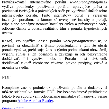
Prevádzkovateľ internetového portálu
www.predajprenajom.sk
vydáva podmienky používania portálu, upravujúce práva a
povinnosti fyzických a právnických osôb pri využívaní služieb tohto
internetového portálu. Tento internetový portál je verejným
inzertným portálom, na ktorom sú uverejnené inzeráty o predaji,
kúpe alebo prenájme nehnuteľností fyzických a právnických osôb,
odborné články z oblasti realitného trhu a ponuka hypotekárnych
úverov.
Každý, kto využíva obsah portálu
www.predajprenajom.sk
, je
povinný sa oboznámiť s týmito podmienkami a tým, že obsah
portálu využíva, prehlasuje, že sa s týmito podmienkami oboznámil,
vyjadril súhlas s ich obsahom a zaväzuje sa ich bezvýhradne
dodržiavať. Pri využívaní obsahu Portálu musí návštevník
dodržiavať taktiež všeobecne záväzné právne predpisy, etické a
morálne pravidlá.
PDF
Kompletné znenie podmienok používania portálu a dodatkov si
môžete stiahnuť vo formáte PDF. Pre bezproblémové prehliadanie
tohoto typu súboru vám odporúčame nainštalovať najnovšiu verziu
programu
Adobe Acrobat Reader
.
Stiahnuť PDF