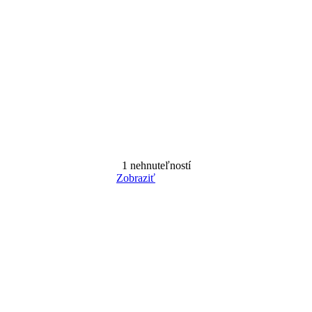
1
nehnuteľností
Zobraziť
Reset Filter