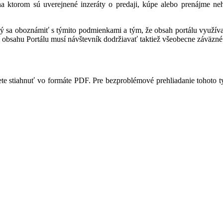
 na ktorom sú uverejnené inzeráty o predaji, kúpe alebo prenájme ne
ný sa oboznámiť s týmito podmienkami a tým, že obsah portálu využíva,
 obsahu Portálu musí návštevník dodržiavať taktiež všeobecne záväzné 
te stiahnuť vo formáte PDF. Pre bezproblémové prehliadanie tohoto 