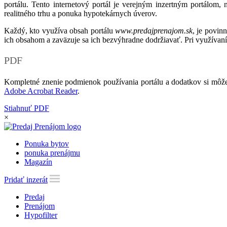
portálu. Tento internetový portál je verejným inzertným portálom,
realitného trhu a ponuka hypotekárnych úverov.
Každý, kto využíva obsah portálu
www.predajprenajom.sk
, je povin
ich obsahom a zaväzuje sa ich bezvýhradne dodržiavať. Pri využívaní
PDF
Kompletné znenie podmienok používania portálu a dodatkov si môže
Adobe Acrobat Reader
.
Stiahnuť PDF
×
Ponuka bytov
ponuka prenájmu
Magazín
Pridať inzerát
Predaj
Prenájom
Hypofilter