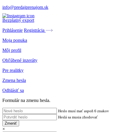
info@predajprenajom.sk
Bezplatný export
Prihlásenie
Registrácia
Moja ponuka
Môj profil
Obľúbené inzeráty
Pre realitky
Zmena hesla
Odhlásiť sa
Formulár na zmenu hesla.
Heslo musí mať aspoň 6 znakov
Heslá sa musia zhodovať
Zmeniť
×