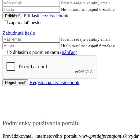
Prosím zadajte validný email
Heslo musí mať aspoň 6 znakov
Prihlásiť cez Facebook
zapamätať heslo
Zabudnuté heslo
Prosím zadajte validný email
Heslo musí mať aspoň 6 znakov
Súhlasím s podmienkami
(náhľad)
Registrácia cez Facebook
Podmienky
Podmienky používania portálu
Prevádzkovateľ internetového portálu
www.predajprenajom.sk
vydáv