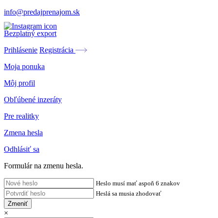
info@predajprenajom.sk
Bezplatný export
Prihlásenie
Registrácia
Moja ponuka
Môj profil
Obľúbené inzeráty
Pre realitky
Zmena hesla
Odhlásiť sa
Formulár na zmenu hesla.
Heslo musí mať aspoň 6 znakov
Heslá sa musia zhodovať
Zmeniť
×