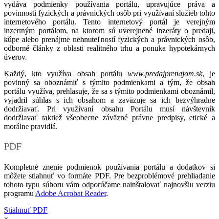
vydáva podmienky používania portálu, upravujúce práva a
povinnosti fyzických a právnických osôb pri využívaní služieb tohto
internetového portálu. Tento internetový portál je verejným
inzertným portálom, na ktorom sú uverejnené inzeráty o predaji,
kúpe alebo prenájme nehnuteľností fyzických a právnických osôb,
odborné články z oblasti realitného trhu a ponuka hypotekárnych
úverov.
Každý, kto využíva obsah portálu
www.predajprenajom.sk
, je
povinný sa oboznámiť s týmito podmienkami a tým, že obsah
portálu využíva, prehlasuje, že sa s týmito podmienkami oboznámil,
vyjadril súhlas s ich obsahom a zaväzuje sa ich bezvýhradne
dodržiavať. Pri využívaní obsahu Portálu musí návštevník
dodržiavať taktiež všeobecne záväzné právne predpisy, etické a
morálne pravidlá.
PDF
Kompletné znenie podmienok používania portálu a dodatkov si
môžete stiahnuť vo formáte PDF. Pre bezproblémové prehliadanie
tohoto typu súboru vám odporúčame nainštalovať najnovšiu verziu
programu
Adobe Acrobat Reader
.
Stiahnuť PDF
×