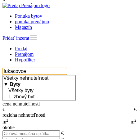
Ponuka bytov
ponuka prenájmu
Magazín
Pridať inzerát
Predaj
Prenájom
Hypofilter
cena nehnuteľnosti
€
€
rozloha nehnuteľnosti
2
2
m
m
okolie
€