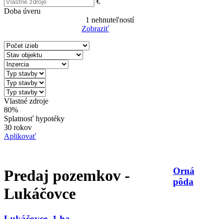
€
Doba úveru
1
nehnuteľností
Zobraziť
Reset Filter
Vlastné zdroje
80%
Splatnosť hypotéky
30 rokov
Aplikovať
Orná
Predaj pozemkov -
pôda
Lukáčovce
Lukáčovce, 1 ha