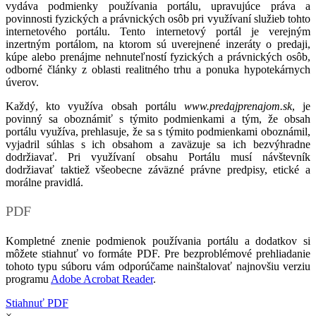
vydáva podmienky používania portálu, upravujúce práva a
povinnosti fyzických a právnických osôb pri využívaní služieb tohto
internetového portálu. Tento internetový portál je verejným
inzertným portálom, na ktorom sú uverejnené inzeráty o predaji,
kúpe alebo prenájme nehnuteľností fyzických a právnických osôb,
odborné články z oblasti realitného trhu a ponuka hypotekárnych
úverov.
Každý, kto využíva obsah portálu
www.predajprenajom.sk
, je
povinný sa oboznámiť s týmito podmienkami a tým, že obsah
portálu využíva, prehlasuje, že sa s týmito podmienkami oboznámil,
vyjadril súhlas s ich obsahom a zaväzuje sa ich bezvýhradne
dodržiavať. Pri využívaní obsahu Portálu musí návštevník
dodržiavať taktiež všeobecne záväzné právne predpisy, etické a
morálne pravidlá.
PDF
Kompletné znenie podmienok používania portálu a dodatkov si
môžete stiahnuť vo formáte PDF. Pre bezproblémové prehliadanie
tohoto typu súboru vám odporúčame nainštalovať najnovšiu verziu
programu
Adobe Acrobat Reader
.
Stiahnuť PDF
×