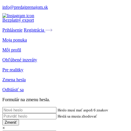
info@predajprenajom.sk
Bezplatný export
Prihlásenie
Registrácia
Moja ponuka
Môj profil
Obľúbené inzeráty
Pre realitky
Zmena hesla
Odhlásiť sa
Formulár na zmenu hesla.
Heslo musí mať aspoň 6 znakov
Heslá sa musia zhodovať
Zmeniť
×