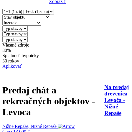
Zobraziť
Reset Filter
Vlastné zdroje
80%
Splatnosť hypotéky
30 rokov
Aplikovať
Na predaj
Predaj chát a
drevenica
rekreačných objektov -
Levoča -
Nižné
Levoca
Repaše
Nižné Repaše, Nižné Repaše
Cena
13 000 €