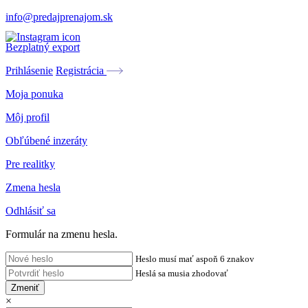
info@predajprenajom.sk
Bezplatný export
Prihlásenie
Registrácia
Moja ponuka
Môj profil
Obľúbené inzeráty
Pre realitky
Zmena hesla
Odhlásiť sa
Formulár na zmenu hesla.
Heslo musí mať aspoň 6 znakov
Heslá sa musia zhodovať
Zmeniť
×