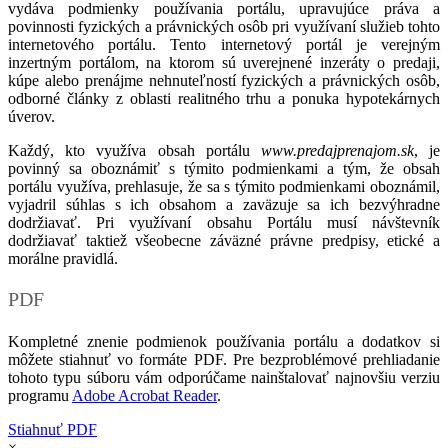
vydáva podmienky používania portálu, upravujúce práva a
povinnosti fyzických a právnických osôb pri využívaní služieb tohto
internetového portálu. Tento internetový portál je verejným
inzertným portálom, na ktorom sú uverejnené inzeráty o predaji,
kúpe alebo prenájme nehnuteľností fyzických a právnických osôb,
odborné články z oblasti realitného trhu a ponuka hypotekárnych
úverov.
Každý, kto využíva obsah portálu
www.predajprenajom.sk
, je
povinný sa oboznámiť s týmito podmienkami a tým, že obsah
portálu využíva, prehlasuje, že sa s týmito podmienkami oboznámil,
vyjadril súhlas s ich obsahom a zaväzuje sa ich bezvýhradne
dodržiavať. Pri využívaní obsahu Portálu musí návštevník
dodržiavať taktiež všeobecne záväzné právne predpisy, etické a
morálne pravidlá.
PDF
Kompletné znenie podmienok používania portálu a dodatkov si
môžete stiahnuť vo formáte PDF. Pre bezproblémové prehliadanie
tohoto typu súboru vám odporúčame nainštalovať najnovšiu verziu
programu
Adobe Acrobat Reader
.
Stiahnuť PDF
×