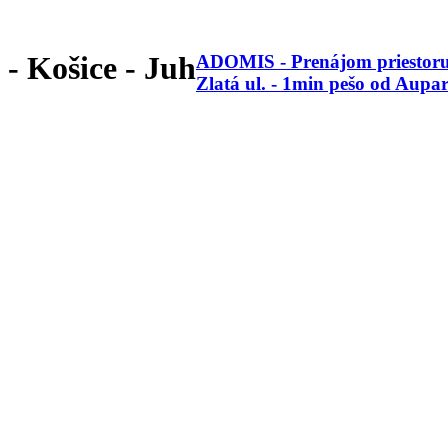
- Košice - Juh
ADOMIS - Prenájom priestor
Zlatá ul. - 1min pešo od Aupa