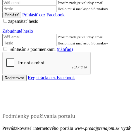
Prosím zadajte validný email
Heslo musí mať aspoň 6 znakov
Prihlásiť cez Facebook
zapamätať heslo
Zabudnuté heslo
Prosím zadajte validný email
Heslo musí mať aspoň 6 znakov
Súhlasím s podmienkami
(náhľad)
Registrácia cez Facebook
Podmienky
Podmienky používania portálu
Prevádzkovateľ internetového portálu
www.predajprenajom.sk
vydáv