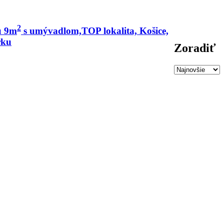
2
u 9m
s umývadlom,TOP lokalita, Košice,
rku
Zoradiť