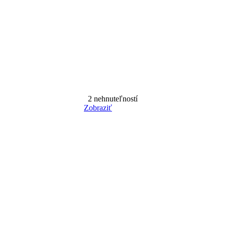
2
nehnuteľností
Zobraziť
Reset Filter