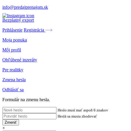
info@predajprenajom.sk
Bezplatný export
Prihlásenie
Registrácia
Moja ponuka
Môj profil
Obľúbené inzeráty
Pre realitky
Zmena hesla
Odhlásiť sa
Formulár na zmenu hesla.
Heslo musí mať aspoň 6 znakov
Heslá sa musia zhodovať
Zmeniť
×