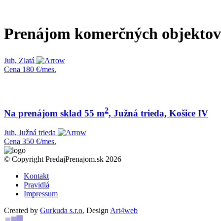
Prenájom komerčných objektov 
Juh, Zlatá
Cena
180 €/mes.
2
Na prenájom sklad 55 m
, Južná trieda, Košice IV
Juh, Južná trieda
Cena
350 €/mes.
© Copyright PredajPrenajom.sk 2026
Kontakt
Pravidlá
Impressum
Created by
Gurkuda s.r.o.
Design
Art4web