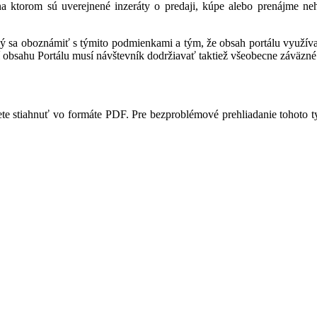
 na ktorom sú uverejnené inzeráty o predaji, kúpe alebo prenájme ne
ný sa oboznámiť s týmito podmienkami a tým, že obsah portálu využíva,
 obsahu Portálu musí návštevník dodržiavať taktiež všeobecne záväzné 
te stiahnuť vo formáte PDF. Pre bezproblémové prehliadanie tohoto 