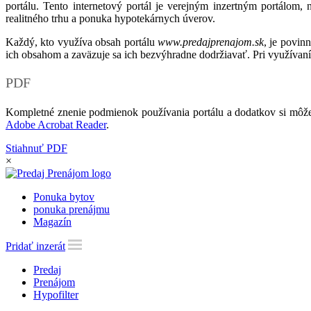
portálu. Tento internetový portál je verejným inzertným portálom,
realitného trhu a ponuka hypotekárnych úverov.
Každý, kto využíva obsah portálu
www.predajprenajom.sk
, je povin
ich obsahom a zaväzuje sa ich bezvýhradne dodržiavať. Pri využívaní
PDF
Kompletné znenie podmienok používania portálu a dodatkov si môže
Adobe Acrobat Reader
.
Stiahnuť PDF
×
Ponuka bytov
ponuka prenájmu
Magazín
Pridať inzerát
Predaj
Prenájom
Hypofilter