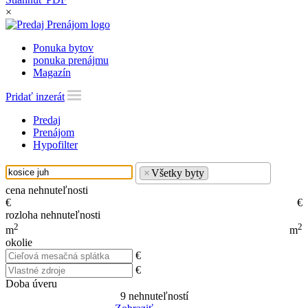
×
Ponuka bytov
ponuka prenájmu
Magazín
Pridať inzerát
Predaj
Prenájom
Hypofilter
×
Všetky byty
cena nehnuteľnosti
€
€
rozloha nehnuteľnosti
2
2
m
m
okolie
€
€
Doba úveru
9
nehnuteľností