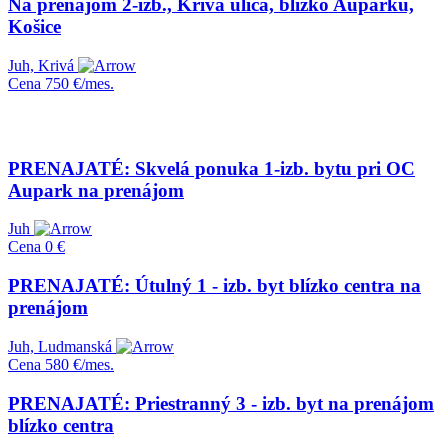
Na prenájom 2-izb., Krivá ulica, blízko Auparku,
Košice
Juh, Krivá
Cena
750 €/mes.
PRENAJATÉ: Skvelá ponuka 1-izb. bytu pri OC
Aupark na prenájom
Juh
Cena
0 €
PRENAJATÉ: Útulný 1 - izb. byt blízko centra na
prenájom
Juh, Ludmanská
Cena
580 €/mes.
PRENAJATÉ: Priestranný 3 - izb. byt na prenájom
blízko centra