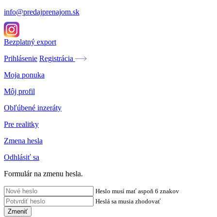
info@predajprenajom.sk
Bezplatný export
Prihlásenie
Registrácia
Moja ponuka
Môj profil
Obľúbené inzeráty
Pre realitky
Zmena hesla
Odhlásiť sa
Formulár na zmenu hesla.
Heslo musí mať aspoň 6 znakov
Heslá sa musia zhodovať
Zmeniť