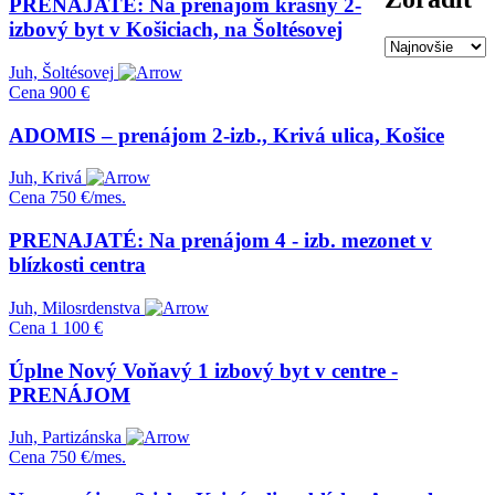
PRENAJATĚ: Na prenájom krásny 2-
izbový byt v Košiciach, na Šoltésovej
Juh, Šoltésovej
Cena
900 €
ADOMIS – prenájom 2-izb., Krivá ulica, Košice
Juh, Krivá
Cena
750 €/mes.
PRENAJATÉ: Na prenájom 4 - izb. mezonet v
blízkosti centra
Juh, Milosrdenstva
Cena
1 100 €
Úplne Nový Voňavý 1 izbový byt v centre -
PRENÁJOM
Juh, Partizánska
Cena
750 €/mes.