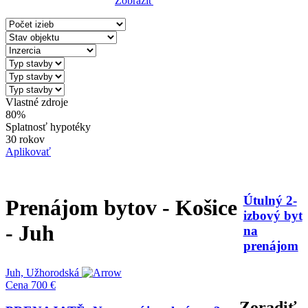
Zobraziť
Reset Filter
Vlastné zdroje
80%
Splatnosť hypotéky
30 rokov
Aplikovať
Útulný 2-
Prenájom bytov - Košice
izbový byt
- Juh
na
prenájom
Juh, Užhorodská
Cena
700 €
Zoradiť