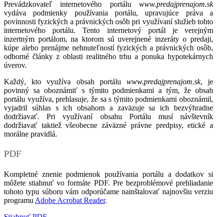
Prevádzkovateľ internetového portálu
www.predajprenajom.sk
vydáva podmienky používania portálu, upravujúce práva a
povinnosti fyzických a právnických osôb pri využívaní služieb tohto
internetového portálu. Tento internetový portál je verejným
inzertným portálom, na ktorom sú uverejnené inzeráty o predaji,
kúpe alebo prenájme nehnuteľností fyzických a právnických osôb,
odborné články z oblasti realitného trhu a ponuka hypotekárnych
úverov.
Každý, kto využíva obsah portálu
www.predajprenajom.sk
, je
povinný sa oboznámiť s týmito podmienkami a tým, že obsah
portálu využíva, prehlasuje, že sa s týmito podmienkami oboznámil,
vyjadril súhlas s ich obsahom a zaväzuje sa ich bezvýhradne
dodržiavať. Pri využívaní obsahu Portálu musí návštevník
dodržiavať taktiež všeobecne záväzné právne predpisy, etické a
morálne pravidlá.
PDF
Kompletné znenie podmienok používania portálu a dodatkov si
môžete stiahnuť vo formáte PDF. Pre bezproblémové prehliadanie
tohoto typu súboru vám odporúčame nainštalovať najnovšiu verziu
programu
Adobe Acrobat Reader
.
Stiahnuť PDF