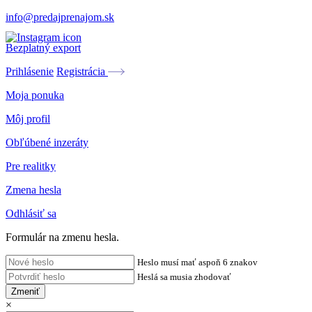
info@predajprenajom.sk
Bezplatný export
Prihlásenie
Registrácia
Moja ponuka
Môj profil
Obľúbené inzeráty
Pre realitky
Zmena hesla
Odhlásiť sa
Formulár na zmenu hesla.
Heslo musí mať aspoň 6 znakov
Heslá sa musia zhodovať
Zmeniť
×