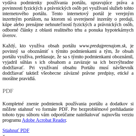
vydáva podmienky používania portálu, upravujúce práva a
povinnosti fyzických a právnických osôb pri využívaní služieb tohto
internetového portálu. Tento internetový portál je verejným
inzertným portálom, na ktorom sú uverejnené inzeráty o predaji,
kúpe alebo prenájme nehnuteľností fyzických a právnických osôb,
odborné články z oblasti realitného trhu a ponuka hypotekárnych
úverov.
Každý, kto využíva obsah portálu
www.predajprenajom.sk
, je
povinný sa oboznámiť s týmito podmienkami a tým, že obsah
portálu využíva, prehlasuje, že sa s týmito podmienkami oboznámil,
vyjadril súhlas s ich obsahom a zaväzuje sa ich bezvýhradne
dodržiavať. Pri využívaní obsahu Portálu musí návštevník
dodržiavať taktiež všeobecne záväzné právne predpisy, etické a
morálne pravidlá.
PDF
Kompletné znenie podmienok používania portálu a dodatkov si
môžete stiahnuť vo formáte PDF. Pre bezproblémové prehliadanie
tohoto typu súboru vám odporúčame nainštalovať najnovšiu verziu
programu
Adobe Acrobat Reader
.
Stiahnuť PDF
×