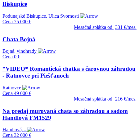
Biskupice
Podunajské Biskupice, Ulica Svornosti
Cena
75 000 €
Mesačná splátka od
331 €/mes.
Chata Bojná
Bojná, vinohrady
Cena
0 €
*VIDEO* Romantická chatka s čarovnou záhradou
- Ratnovce pri Piešťanoch
Ratnovce
Cena
49 000 €
Mesačná splátka od
216 €/mes.
Na predaj murovaná chata so záhradou a sadom
Handlová FM1529
Handlová, -
Cena
32 000 €