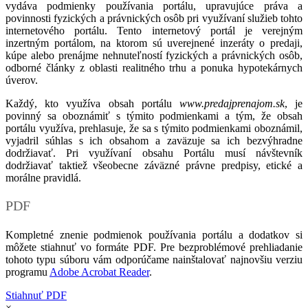
vydáva podmienky používania portálu, upravujúce práva a
povinnosti fyzických a právnických osôb pri využívaní služieb tohto
internetového portálu. Tento internetový portál je verejným
inzertným portálom, na ktorom sú uverejnené inzeráty o predaji,
kúpe alebo prenájme nehnuteľností fyzických a právnických osôb,
odborné články z oblasti realitného trhu a ponuka hypotekárnych
úverov.
Každý, kto využíva obsah portálu
www.predajprenajom.sk
, je
povinný sa oboznámiť s týmito podmienkami a tým, že obsah
portálu využíva, prehlasuje, že sa s týmito podmienkami oboznámil,
vyjadril súhlas s ich obsahom a zaväzuje sa ich bezvýhradne
dodržiavať. Pri využívaní obsahu Portálu musí návštevník
dodržiavať taktiež všeobecne záväzné právne predpisy, etické a
morálne pravidlá.
PDF
Kompletné znenie podmienok používania portálu a dodatkov si
môžete stiahnuť vo formáte PDF. Pre bezproblémové prehliadanie
tohoto typu súboru vám odporúčame nainštalovať najnovšiu verziu
programu
Adobe Acrobat Reader
.
Stiahnuť PDF
×