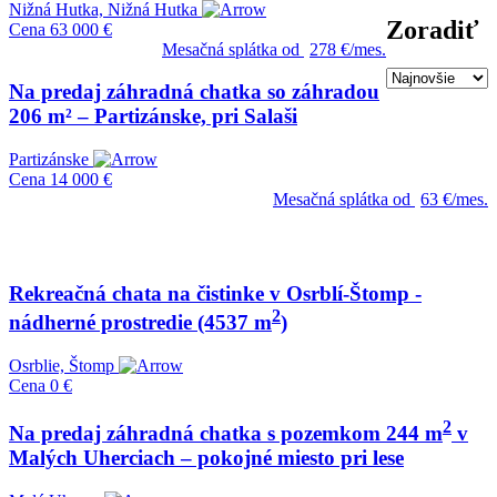
Nižná Hutka, Nižná Hutka
Zoradiť
Cena
63 000 €
Mesačná splátka od
278 €/mes.
Na predaj záhradná chatka so záhradou
206 m² – Partizánske, pri Salaši
Partizánske
Cena
14 000 €
Mesačná splátka od
63 €/mes.
Rekreačná chata na čistinke v Osrblí-Štomp -
2
nádherné prostredie (4537 m
)
Osrblie, Štomp
Cena
0 €
2
Na predaj záhradná chatka s pozemkom 244 m
v
Malých Uherciach – pokojné miesto pri lese