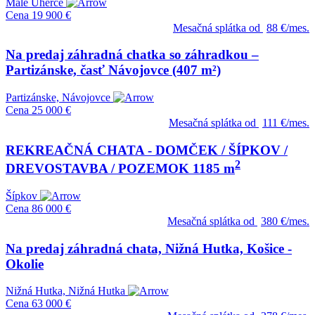
Malé Uherce
Cena
19 900 €
Mesačná splátka od
88 €/mes.
Na predaj záhradná chatka so záhradkou –
Partizánske, časť Návojovce (407 m²)
Partizánske, Návojovce
Cena
25 000 €
Mesačná splátka od
111 €/mes.
REKREAČNÁ CHATA - DOMČEK / ŠÍPKOV /
2
DREVOSTAVBA / POZEMOK 1185 m
Šípkov
Cena
86 000 €
Mesačná splátka od
380 €/mes.
Na predaj záhradná chata, Nižná Hutka, Košice -
Okolie
Nižná Hutka, Nižná Hutka
Cena
63 000 €