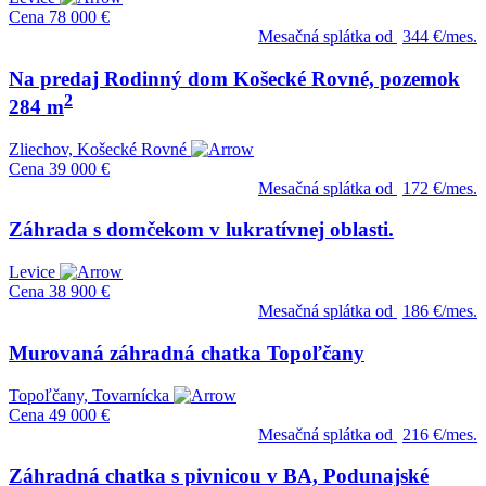
Cena
78 000 €
Mesačná splátka od
344 €/mes.
Na predaj Rodinný dom Košecké Rovné, pozemok
2
284 m
Zliechov, Košecké Rovné
Cena
39 000 €
Mesačná splátka od
172 €/mes.
Záhrada s domčekom v lukratívnej oblasti.
Levice
Cena
38 900 €
Mesačná splátka od
186 €/mes.
Murovaná záhradná chatka Topoľčany
Topoľčany, Tovarnícka
Cena
49 000 €
Mesačná splátka od
216 €/mes.
Záhradná chatka s pivnicou v BA, Podunajské