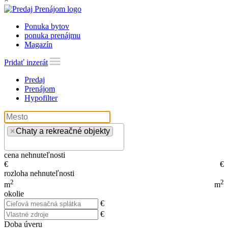
Ponuka bytov
ponuka prenájmu
Magazín
Pridať inzerát
Predaj
Prenájom
Hypofilter
×
Chaty a rekreačné objekty
cena nehnuteľnosti
€
€
rozloha nehnuteľnosti
2
2
m
m
okolie
€
€
Doba úveru