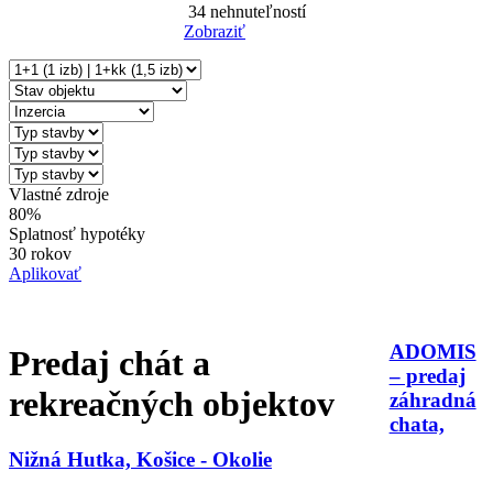
34
nehnuteľností
Zobraziť
Reset Filter
Vlastné zdroje
80%
Splatnosť hypotéky
30 rokov
Aplikovať
ADOMIS
Predaj chát a
– predaj
rekreačných objektov
záhradná
chata,
Nižná Hutka, Košice - Okolie