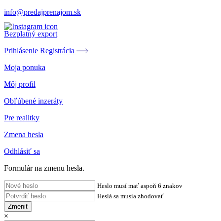
info@predajprenajom.sk
Bezplatný export
Prihlásenie
Registrácia
Moja ponuka
Môj profil
Obľúbené inzeráty
Pre realitky
Zmena hesla
Odhlásiť sa
Formulár na zmenu hesla.
Heslo musí mať aspoň 6 znakov
Heslá sa musia zhodovať
Zmeniť
×