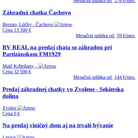
Mesačná splátka od
278 €/mes.
Záhradná chatka Čachovo
Brezno, Lúčky - Čachovo
Cena
13 300 €
Mesačná splátka od
59 €/mes.
BV REAL na predaj chata so záhradou pri
Partizánskom FM1929
Malé Kršteňany, -
Cena
32 500 €
Mesačná splátka od
144 €/mes.
Predaj záhradnej chatky vo Zvolene - Sekierska
dolina
Zvolen
Cena
0 €
Na predaj viničný dom aj na trvalé bývanie
Levice