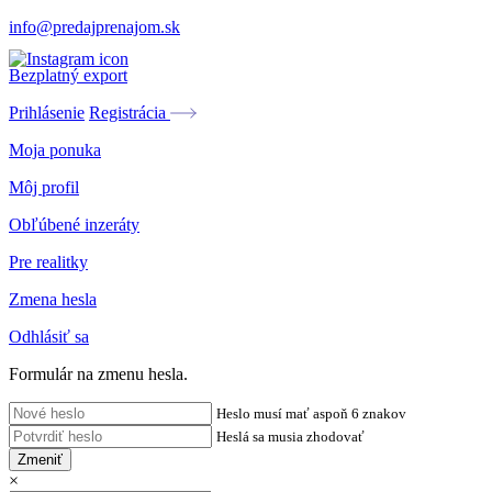
info@predajprenajom.sk
Bezplatný export
Prihlásenie
Registrácia
Moja ponuka
Môj profil
Obľúbené inzeráty
Pre realitky
Zmena hesla
Odhlásiť sa
Formulár na zmenu hesla.
Heslo musí mať aspoň 6 znakov
Heslá sa musia zhodovať
Zmeniť
×