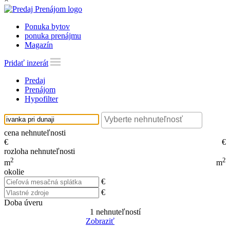
Ponuka bytov
ponuka prenájmu
Magazín
Pridať inzerát
Predaj
Prenájom
Hypofilter
cena nehnuteľnosti
€
€
rozloha nehnuteľnosti
2
2
m
m
okolie
€
€
Doba úveru
1
nehnuteľností
Zobraziť
Reset Filter