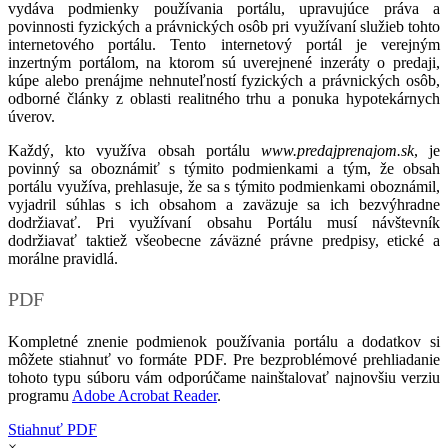
vydáva podmienky používania portálu, upravujúce práva a
povinnosti fyzických a právnických osôb pri využívaní služieb tohto
internetového portálu. Tento internetový portál je verejným
inzertným portálom, na ktorom sú uverejnené inzeráty o predaji,
kúpe alebo prenájme nehnuteľností fyzických a právnických osôb,
odborné články z oblasti realitného trhu a ponuka hypotekárnych
úverov.
Každý, kto využíva obsah portálu
www.predajprenajom.sk
, je
povinný sa oboznámiť s týmito podmienkami a tým, že obsah
portálu využíva, prehlasuje, že sa s týmito podmienkami oboznámil,
vyjadril súhlas s ich obsahom a zaväzuje sa ich bezvýhradne
dodržiavať. Pri využívaní obsahu Portálu musí návštevník
dodržiavať taktiež všeobecne záväzné právne predpisy, etické a
morálne pravidlá.
PDF
Kompletné znenie podmienok používania portálu a dodatkov si
môžete stiahnuť vo formáte PDF. Pre bezproblémové prehliadanie
tohoto typu súboru vám odporúčame nainštalovať najnovšiu verziu
programu
Adobe Acrobat Reader
.
Stiahnuť PDF
×