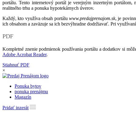
portálu. Tento internetový portál je verejným inzertným portálom,
realitného trhu a ponuka hypotekárnych úverov.
Každý, kto využíva obsah portálu
www.predajprenajom.sk
, je povin
ich obsahom a zaväzuje sa ich bezvýhradne dodržiavať. Pri využívaní
PDF
Kompletné znenie podmienok používania portálu a dodatkov si môže
Adobe Acrobat Reader
.
Stiahnuť PDF
×
Ponuka bytov
ponuka prenájmu
Magazín
Pridať inzerát