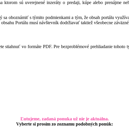
 na ktorom sú uverejnené inzeráty o predaji, kúpe alebo prenájme ne
ný sa oboznámiť s týmito podmienkami a tým, že obsah portálu využíva,
 obsahu Portálu musí návštevník dodržiavať taktiež všeobecne záväzné 
te stiahnuť vo formáte PDF. Pre bezproblémové prehliadanie tohoto 
Ľutujeme, zadaná ponuka už nie je aktuálna.
Vyberte si prosím zo zoznamu podobných ponúk: