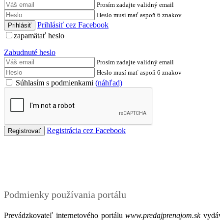
Prosím zadajte validný email
Heslo musí mať aspoň 6 znakov
Prihlásiť cez Facebook
zapamätať heslo
Zabudnuté heslo
Prosím zadajte validný email
Heslo musí mať aspoň 6 znakov
Súhlasím s podmienkami
(náhľad)
Registrácia cez Facebook
Podmienky
Podmienky používania portálu
Prevádzkovateľ internetového portálu
www.predajprenajom.sk
vydáv