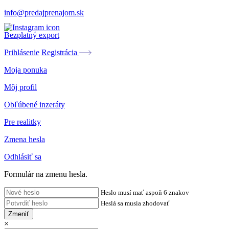
info@predajprenajom.sk
Bezplatný export
Prihlásenie
Registrácia
Moja ponuka
Môj profil
Obľúbené inzeráty
Pre realitky
Zmena hesla
Odhlásiť sa
Formulár na zmenu hesla.
Heslo musí mať aspoň 6 znakov
Heslá sa musia zhodovať
Zmeniť
×