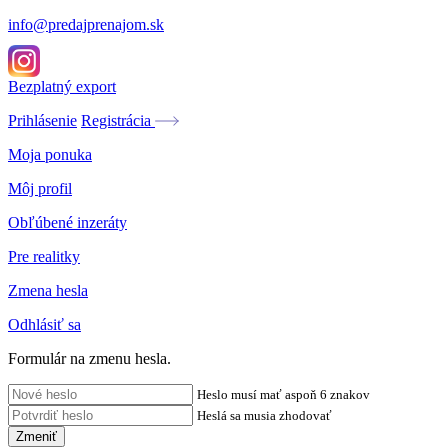
info@predajprenajom.sk
Bezplatný export
Prihlásenie
Registrácia
Moja ponuka
Môj profil
Obľúbené inzeráty
Pre realitky
Zmena hesla
Odhlásiť sa
Formulár na zmenu hesla.
Heslo musí mať aspoň 6 znakov
Heslá sa musia zhodovať
Zmeniť