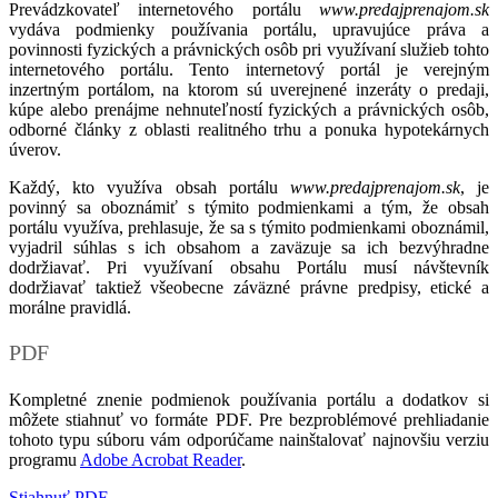
Prevádzkovateľ internetového portálu
www.predajprenajom.sk
vydáva podmienky používania portálu, upravujúce práva a
povinnosti fyzických a právnických osôb pri využívaní služieb tohto
internetového portálu. Tento internetový portál je verejným
inzertným portálom, na ktorom sú uverejnené inzeráty o predaji,
kúpe alebo prenájme nehnuteľností fyzických a právnických osôb,
odborné články z oblasti realitného trhu a ponuka hypotekárnych
úverov.
Každý, kto využíva obsah portálu
www.predajprenajom.sk
, je
povinný sa oboznámiť s týmito podmienkami a tým, že obsah
portálu využíva, prehlasuje, že sa s týmito podmienkami oboznámil,
vyjadril súhlas s ich obsahom a zaväzuje sa ich bezvýhradne
dodržiavať. Pri využívaní obsahu Portálu musí návštevník
dodržiavať taktiež všeobecne záväzné právne predpisy, etické a
morálne pravidlá.
PDF
Kompletné znenie podmienok používania portálu a dodatkov si
môžete stiahnuť vo formáte PDF. Pre bezproblémové prehliadanie
tohoto typu súboru vám odporúčame nainštalovať najnovšiu verziu
programu
Adobe Acrobat Reader
.
Stiahnuť PDF