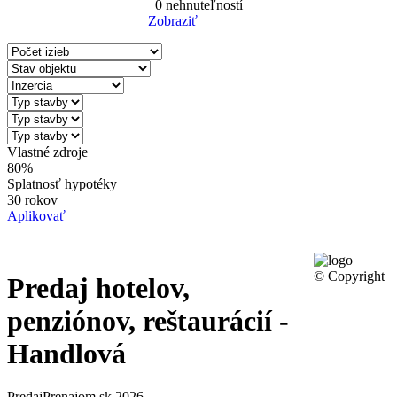
0
nehnuteľností
Zobraziť
Reset Filter
Vlastné zdroje
80%
Splatnosť hypotéky
30 rokov
Aplikovať
© Copyright
Predaj hotelov,
penziónov, reštaurácií -
Handlová
PredajPrenajom.sk 2026