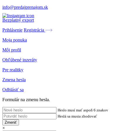
info@predajprenajom.sk
Bezplatný export
Prihlásenie
Registrácia
Moja ponuka
Môj profil
Obľúbené inzeráty
Pre realitky
Zmena hesla
Odhlásiť sa
Formulár na zmenu hesla.
Heslo musí mať aspoň 6 znakov
Heslá sa musia zhodovať
Zmeniť
×