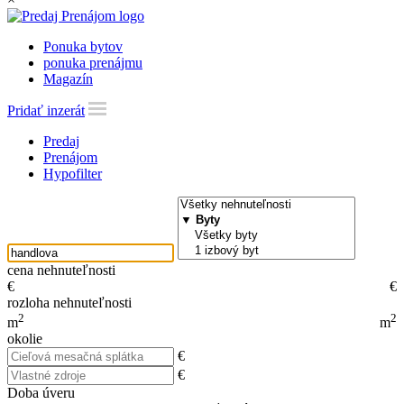
Ponuka bytov
ponuka prenájmu
Magazín
Pridať inzerát
Predaj
Prenájom
Hypofilter
cena nehnuteľnosti
€
€
rozloha nehnuteľnosti
2
2
m
m
okolie
€
€
Doba úveru