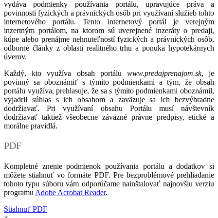
vydáva podmienky používania portálu, upravujúce práva a
povinnosti fyzických a právnických osôb pri využívaní služieb tohto
internetového portálu. Tento internetový portál je verejným
inzertným portálom, na ktorom sú uverejnené inzeráty o predaji,
kúpe alebo prenájme nehnuteľností fyzických a právnických osôb,
odborné články z oblasti realitného trhu a ponuka hypotekárnych
úverov.
Každý, kto využíva obsah portálu
www.predajprenajom.sk
, je
povinný sa oboznámiť s týmito podmienkami a tým, že obsah
portálu využíva, prehlasuje, že sa s týmito podmienkami oboznámil,
vyjadril súhlas s ich obsahom a zaväzuje sa ich bezvýhradne
dodržiavať. Pri využívaní obsahu Portálu musí návštevník
dodržiavať taktiež všeobecne záväzné právne predpisy, etické a
morálne pravidlá.
PDF
Kompletné znenie podmienok používania portálu a dodatkov si
môžete stiahnuť vo formáte PDF. Pre bezproblémové prehliadanie
tohoto typu súboru vám odporúčame nainštalovať najnovšiu verziu
programu
Adobe Acrobat Reader
.
Stiahnuť PDF
×