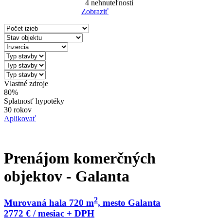
4
nehnuteľností
Zobraziť
Reset Filter
Vlastné zdroje
80%
Splatnosť hypotéky
30 rokov
Aplikovať
Prenájom komerčných
objektov - Galanta
2
Murovaná hala 720 m
, mesto Galanta
2772 € / mesiac + DPH