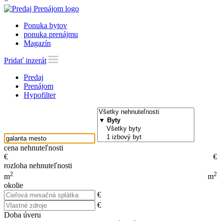
Ponuka bytov
ponuka prenájmu
Magazín
Pridať inzerát
Predaj
Prenájom
Hypofilter
cena nehnuteľnosti
€
€
rozloha nehnuteľnosti
2
2
m
m
okolie
€
€
Doba úveru