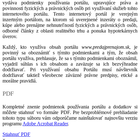
vydáva podmienky používania portálu, upravujúce práva a
povinnosti fyzických a právnických osôb pri využívaní služieb tohto
internetového portálu. Tento internetový portál je verejným
inzertným portálom, na ktorom sú uverejnené inzeráty o predaji,
kúpe alebo prenájme nehnuteľností fyzických a právnických osôb,
odborné články z oblasti realitného trhu a ponuka hypotekárnych
úverov.
Každý, kto využíva obsah portálu
www.predajprenajom.sk
, je
povinný sa oboznámiť s týmito podmienkami a tým, že obsah
portálu využíva, prehlasuje, že sa s týmito podmienkami oboznámil,
vyjadril súhlas s ich obsahom a zaväzuje sa ich bezvýhradne
dodržiavať. Pri využívaní obsahu Portálu musí návštevník
dodržiavať taktiež všeobecne záväzné právne predpisy, etické a
morálne pravidlá.
PDF
Kompletné znenie podmienok používania portálu a dodatkov si
môžete stiahnuť vo formáte PDF. Pre bezproblémové prehliadanie
tohoto typu súboru vám odporúčame nainštalovať najnovšiu verziu
programu
Adobe Acrobat Reader
.
Stiahnuť PDF
×