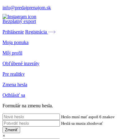
info@predajprenajom.sk
Bezplatný export
Prihlásenie
Registrácia
Moja ponuka
Môj profil
Obľúbené inzeráty
Pre realitky
Zmena hesla
Odhlásiť sa
Formulár na zmenu hesla.
Heslo musí mať aspoň 6 znakov
Heslá sa musia zhodovať
Zmeniť
×