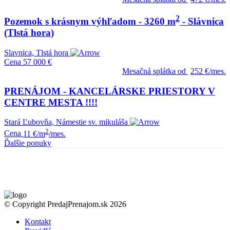
2
Pozemok s krásnym výhľadom - 3260 m
- Slávnica
(Tlstá hora)
Slavnica, Tlstá hora
Cena
57 000 €
Mesačná splátka od
252 €/mes.
PRENÁJOM - KANCELÁRSKE PRIESTORY V
CENTRE MESTA !!!!
Stará Ľubovňa, Námestie sv. mikuláša
2
Cena
11 €/m
/mes.
Ďalšie ponuky
© Copyright PredajPrenajom.sk 2026
Kontakt