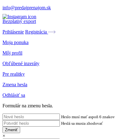
info@predajprenajom.sk
Bezplatný export
Prihlásenie
Registrácia
Moja ponuka
Môj profil
Obľúbené inzeráty
Pre realitky
Zmena hesla
Odhlásiť sa
Formulár na zmenu hesla.
Heslo musí mať aspoň 6 znakov
Heslá sa musia zhodovať
Zmeniť
×