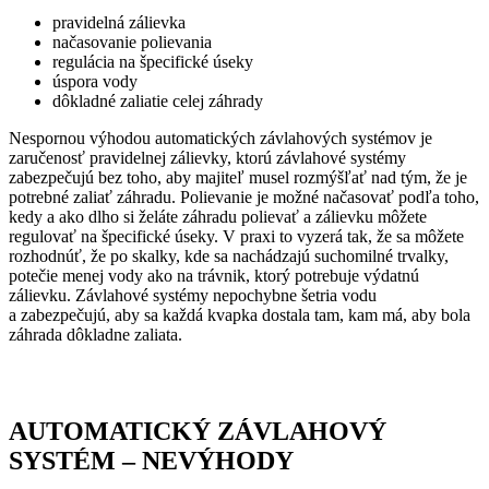
pravidelná zálievka
načasovanie polievania
regulácia na špecifické úseky
úspora vody
dôkladné zaliatie celej záhrady
Nespornou výhodou automatických závlahových systémov je
zaručenosť pravidelnej zálievky, ktorú závlahové systémy
zabezpečujú bez toho, aby majiteľ musel rozmýšľať nad tým, že je
potrebné zaliať záhradu. Polievanie je možné načasovať podľa toho,
kedy a ako dlho si želáte záhradu polievať a zálievku môžete
regulovať na špecifické úseky. V praxi to vyzerá tak, že sa môžete
rozhodnúť, že po skalky, kde sa nachádzajú suchomilné trvalky,
potečie menej vody ako na trávnik, ktorý potrebuje výdatnú
zálievku. Závlahové systémy nepochybne šetria vodu
a zabezpečujú, aby sa každá kvapka dostala tam, kam má, aby bola
záhrada dôkladne zaliata.
AUTOMATICKÝ ZÁVLAHOVÝ
SYSTÉM – NEVÝHODY