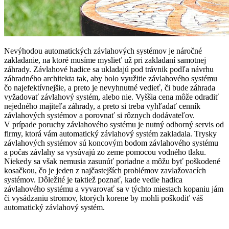
Nevýhodou automatických závlahových systémov je náročné
zakladanie, na ktoré musíme myslieť už pri zakladaní samotnej
záhrady. Závlahové hadice sa ukladajú pod trávnik podľa návrhu
záhradného architekta tak, aby bolo využitie závlahového systému
čo najefektívnejšie, a preto je nevyhnutné vedieť, či bude záhrada
vyžadovať závlahový systém, alebo nie. Vyššia cena môže odradiť
nejedného majiteľa záhrady, a preto si treba vyhľadať cenník
závlahových systémov a porovnať si rôznych dodávateľov.
V prípade poruchy závlahového systému je nutný odborný servis od
firmy, ktorá vám automatický závlahový systém zakladala. Trysky
závlahových systémov sú koncovým bodom závlahového systému
a počas závlahy sa vysúvajú zo zeme pomocou vodného tlaku.
Niekedy sa však nemusia zasunúť poriadne a môžu byť poškodené
kosačkou, čo je jeden z najčastejších problémov zavlažovacích
systémov. Dôležité je taktiež poznať, kade vedie hadica
závlahového systému a vyvarovať sa v týchto miestach kopaniu jám
či vysádzaniu stromov, ktorých korene by mohli poškodiť váš
automatický závlahový systém.