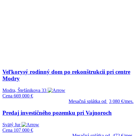
Veľkorysý rodinný dom po rekonštrukcii pri centre
Modry
Modra, Štefánikova 33
Cena
669 000 €
Mesačná splátka od
3 080 €/mes.
Predaj investičného pozemku pri Vajnoroch
Svätý Jur
Cena
107 000 €
Mesačná splátka od
472 €/mes.