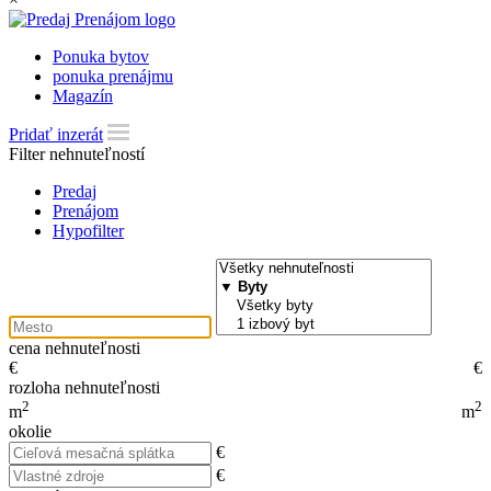
Ponuka bytov
ponuka prenájmu
Magazín
Pridať inzerát
Filter nehnuteľností
Predaj
Prenájom
Hypofilter
cena nehnuteľnosti
€
€
rozloha nehnuteľnosti
2
2
m
m
okolie
€
€