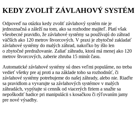
KEDY ZVOLIŤ ZÁVLAHOVÝ SYSTÉM
Odpoveď na otázku kedy zvoliť závlahový systém nie je
jednoznačná a záleží na tom, ako sa rozhodne majiteľ. Platí však
všeobecné pravidlo, že závlahové systémy sa používajú do záhrad
väčších ako 120 metrov štvorcových. V praxi je zbytočné zakladať
závlahové systémy do malých záhrad, nakoľko by išlo len
o zbytočné predražovanie. Zaliať záhradu, ktorá má menej ako 120
metrov štvorcových, zaberie zhruba 15 minút času.
Automatické závlahové systémy sú dnes veľmi populárne, no treba
vedieť všetky pre aj proti a na základe toho sa rozhodnúť, či
závlahové systémy potrebujeme do našej záhrady, alebo nie. Riaďte
sa pravidlom a vyvarujte sa závlahových systémov v malých
záhradách, vypýtajte si cenník od viacerých firiem a snažte sa
nepoškodiť hadice pri manipulácii s kosačkou či rýľovaním jamy
pre nové výsadby.