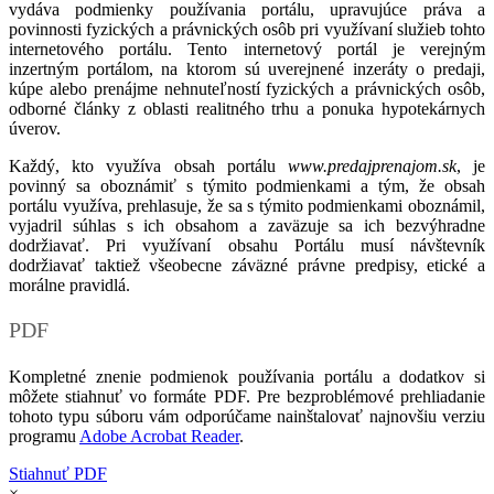
vydáva podmienky používania portálu, upravujúce práva a
povinnosti fyzických a právnických osôb pri využívaní služieb tohto
internetového portálu. Tento internetový portál je verejným
inzertným portálom, na ktorom sú uverejnené inzeráty o predaji,
kúpe alebo prenájme nehnuteľností fyzických a právnických osôb,
odborné články z oblasti realitného trhu a ponuka hypotekárnych
úverov.
Každý, kto využíva obsah portálu
www.predajprenajom.sk
, je
povinný sa oboznámiť s týmito podmienkami a tým, že obsah
portálu využíva, prehlasuje, že sa s týmito podmienkami oboznámil,
vyjadril súhlas s ich obsahom a zaväzuje sa ich bezvýhradne
dodržiavať. Pri využívaní obsahu Portálu musí návštevník
dodržiavať taktiež všeobecne záväzné právne predpisy, etické a
morálne pravidlá.
PDF
Kompletné znenie podmienok používania portálu a dodatkov si
môžete stiahnuť vo formáte PDF. Pre bezproblémové prehliadanie
tohoto typu súboru vám odporúčame nainštalovať najnovšiu verziu
programu
Adobe Acrobat Reader
.
Stiahnuť PDF
×