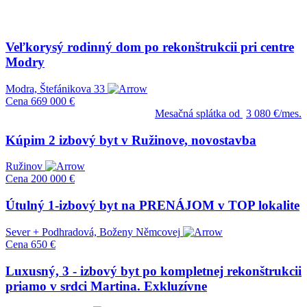
Veľkorysý rodinný dom po rekonštrukcii pri centre
Modry
Modra, Štefánikova 33
Cena
669 000 €
Mesačná splátka od
3 080 €/mes.
Kúpim 2 izbový byt v Ružinove, novostavba
Ružinov
Cena
200 000 €
Útulný 1-izbový byt na PRENÁJOM v TOP lokalite
Sever + Podhradová, Boženy Němcovej
Cena
650 €
Luxusný, 3 - izbový byt po kompletnej rekonštrukcii
priamo v srdci Martina. Exkluzívne