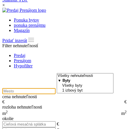
×
Ponuka bytov
ponuka prenájmu
Magazín
Pridať inzerát
Filter nehnuteľností
Predaj
Prenájom
Hypofilter
cena nehnuteľnosti
€
€
rozloha nehnuteľnosti
2
2
m
m
okolie
€