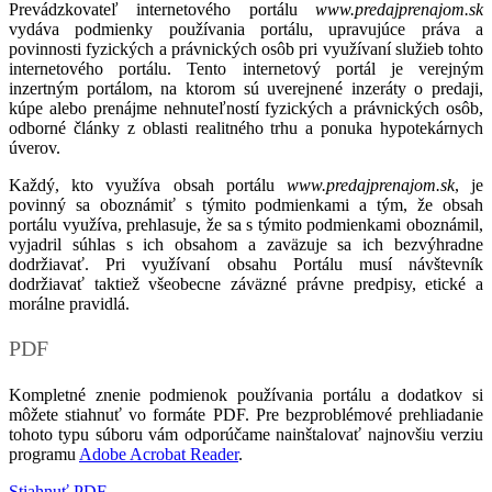
Prevádzkovateľ internetového portálu
www.predajprenajom.sk
vydáva podmienky používania portálu, upravujúce práva a
povinnosti fyzických a právnických osôb pri využívaní služieb tohto
internetového portálu. Tento internetový portál je verejným
inzertným portálom, na ktorom sú uverejnené inzeráty o predaji,
kúpe alebo prenájme nehnuteľností fyzických a právnických osôb,
odborné články z oblasti realitného trhu a ponuka hypotekárnych
úverov.
Každý, kto využíva obsah portálu
www.predajprenajom.sk
, je
povinný sa oboznámiť s týmito podmienkami a tým, že obsah
portálu využíva, prehlasuje, že sa s týmito podmienkami oboznámil,
vyjadril súhlas s ich obsahom a zaväzuje sa ich bezvýhradne
dodržiavať. Pri využívaní obsahu Portálu musí návštevník
dodržiavať taktiež všeobecne záväzné právne predpisy, etické a
morálne pravidlá.
PDF
Kompletné znenie podmienok používania portálu a dodatkov si
môžete stiahnuť vo formáte PDF. Pre bezproblémové prehliadanie
tohoto typu súboru vám odporúčame nainštalovať najnovšiu verziu
programu
Adobe Acrobat Reader
.
Stiahnuť PDF