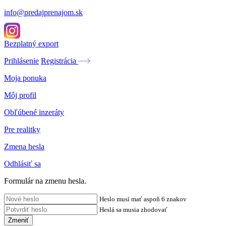
info@predajprenajom.sk
Bezplatný export
Prihlásenie
Registrácia
Moja ponuka
Môj profil
Obľúbené inzeráty
Pre realitky
Zmena hesla
Odhlásiť sa
Formulár na zmenu hesla.
Heslo musí mať aspoň 6 znakov
Heslá sa musia zhodovať
Zmeniť