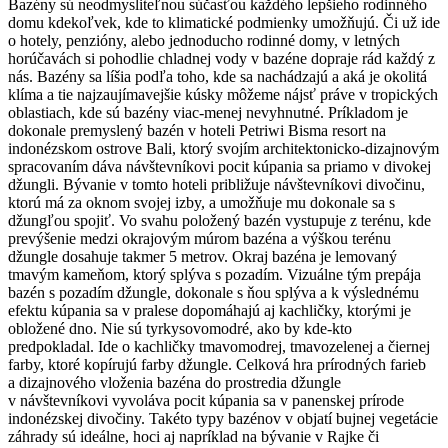
Bazény sú neodmysliteľnou súčasťou každého lepšieho rodinného
domu kdekoľvek, kde to klimatické podmienky umožňujú. Či už ide
o hotely, penzióny, alebo jednoducho rodinné domy, v letných
horúčavách si pohodlie chladnej vody v bazéne dopraje rád každý z
nás. Bazény sa líšia podľa toho, kde sa nachádzajú a aká je okolitá
klíma a tie najzaujímavejšie kúsky môžeme nájsť práve v tropických
oblastiach, kde sú bazény viac-menej nevyhnutné. Príkladom je
dokonale premyslený bazén v hoteli Petriwi Bisma resort na
indonézskom ostrove Bali, ktorý svojím architektonicko-dizajnovým
spracovaním dáva návštevníkovi pocit kúpania sa priamo v divokej
džungli. Bývanie v tomto hoteli približuje návštevníkovi divočinu,
ktorú má za oknom svojej izby, a umožňuje mu dokonale sa s
džungľou spojiť. Vo svahu položený bazén vystupuje z terénu, kde
prevýšenie medzi okrajovým múrom bazéna a výškou terénu
džungle dosahuje takmer 5 metrov. Okraj bazéna je lemovaný
tmavým kameňom, ktorý splýva s pozadím. Vizuálne tým prepája
bazén s pozadím džungle, dokonale s ňou splýva a k výslednému
efektu kúpania sa v pralese dopomáhajú aj kachličky, ktorými je
obložené dno. Nie sú tyrkysovomodré, ako by kde-kto
predpokladal. Ide o kachličky tmavomodrej, tmavozelenej a čiernej
farby, ktoré kopírujú farby džungle. Celková hra prírodných farieb
a dizajnového vloženia bazéna do prostredia džungle
v návštevníkovi vyvoláva pocit kúpania sa v panenskej prírode
indonézskej divočiny. Takéto typy bazénov v objatí bujnej vegetácie
záhrady sú ideálne, hoci aj napríklad na bývanie v Rajke či