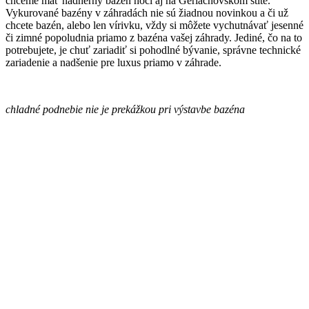
chceme mať nádherný bazén hoci aj na Gerlachovskom štíte.
Vykurované bazény v záhradách nie sú žiadnou novinkou a či už
chcete bazén, alebo len vírivku, vždy si môžete vychutnávať jesenné
či zimné popoludnia priamo z bazéna vašej záhrady. Jediné, čo na to
potrebujete, je chuť zariadiť si pohodlné bývanie, správne technické
zariadenie a nadšenie pre luxus priamo v záhrade.
chladné podnebie nie je prekážkou pri výstavbe bazéna