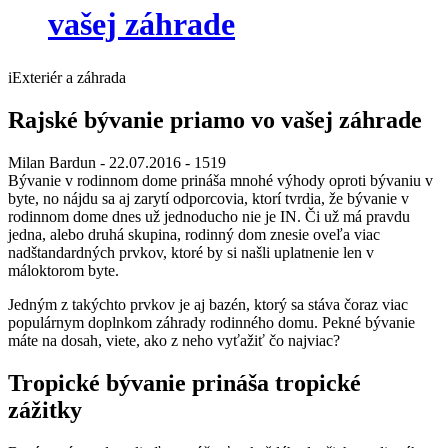
vašej záhrade
iExteriér a záhrada
Rajské bývanie priamo vo vašej záhrade
Milan Bardun
- 22.07.2016 -
1519
Bývanie v rodinnom dome prináša mnohé výhody oproti bývaniu v
byte, no nájdu sa aj zarytí odporcovia, ktorí tvrdia, že bývanie v
rodinnom dome dnes už jednoducho nie je IN. Či už má pravdu
jedna, alebo druhá skupina, rodinný dom znesie oveľa viac
nadštandardných prvkov, ktoré by si našli uplatnenie len v
máloktorom byte.
Jedným z takýchto prvkov je aj bazén, ktorý sa stáva čoraz viac
populárnym doplnkom záhrady rodinného domu. Pekné bývanie
máte na dosah, viete, ako z neho vyťažiť čo najviac?
Tropické bývanie prináša tropické
zážitky