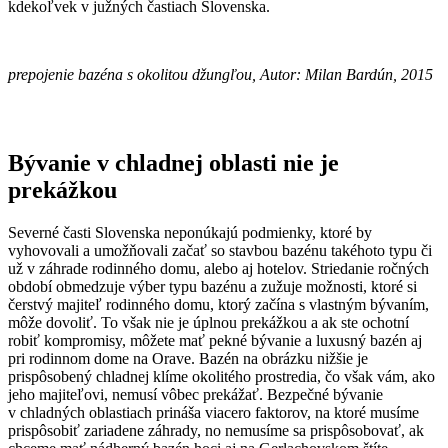
kdekoľvek v južných častiach Slovenska.
prepojenie bazéna s okolitou džungľou, Autor: Milan Bardún, 2015
Bývanie v chladnej oblasti nie je
prekážkou
Severné časti Slovenska neponúkajú podmienky, ktoré by
vyhovovali a umožňovali začať so stavbou bazénu takéhoto typu či
už v záhrade rodinného domu, alebo aj hotelov. Striedanie ročných
období obmedzuje výber typu bazénu a zužuje možnosti, ktoré si
čerstvý majiteľ rodinného domu, ktorý začína s vlastným bývaním,
môže dovoliť. To však nie je úplnou prekážkou a ak ste ochotní
robiť kompromisy, môžete mať pekné bývanie a luxusný bazén aj
pri rodinnom dome na Orave. Bazén na obrázku nižšie je
prispôsobený chladnej klíme okolitého prostredia, čo však vám, ako
jeho majiteľovi, nemusí vôbec prekážať. Bezpečné bývanie
v chladných oblastiach prináša viacero faktorov, na ktoré musíme
prispôsobiť zariadene záhrady, no nemusíme sa prispôsobovať, ak