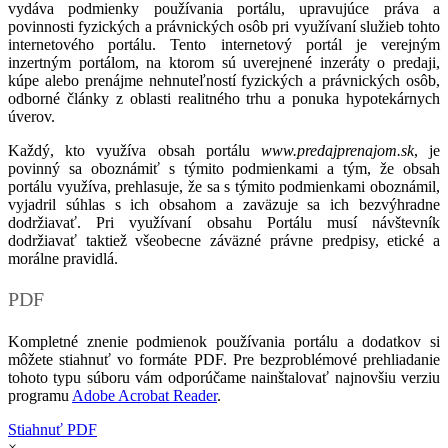
vydáva podmienky používania portálu, upravujúce práva a
povinnosti fyzických a právnických osôb pri využívaní služieb tohto
internetového portálu. Tento internetový portál je verejným
inzertným portálom, na ktorom sú uverejnené inzeráty o predaji,
kúpe alebo prenájme nehnuteľností fyzických a právnických osôb,
odborné články z oblasti realitného trhu a ponuka hypotekárnych
úverov.
Každý, kto využíva obsah portálu
www.predajprenajom.sk
, je
povinný sa oboznámiť s týmito podmienkami a tým, že obsah
portálu využíva, prehlasuje, že sa s týmito podmienkami oboznámil,
vyjadril súhlas s ich obsahom a zaväzuje sa ich bezvýhradne
dodržiavať. Pri využívaní obsahu Portálu musí návštevník
dodržiavať taktiež všeobecne záväzné právne predpisy, etické a
morálne pravidlá.
PDF
Kompletné znenie podmienok používania portálu a dodatkov si
môžete stiahnuť vo formáte PDF. Pre bezproblémové prehliadanie
tohoto typu súboru vám odporúčame nainštalovať najnovšiu verziu
programu
Adobe Acrobat Reader
.
Stiahnuť PDF
×