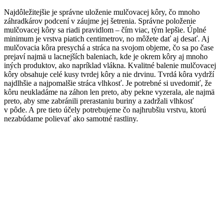
Najdôležitejšie je správne uloženie mulčovacej kôry, čo mnoho
záhradkárov podcení v záujme jej šetrenia. Správne položenie
mulčovacej kôry sa riadi pravidlom – čím viac, tým lepšie. Úplné
minimum je vrstva piatich centimetrov, no môžete dať aj desať. Aj
mulčovacia kôra presychá a stráca na svojom objeme, čo sa po čase
prejaví najmä u lacnejších baleniach, kde je okrem kôry aj mnoho
iných produktov, ako napríklad vlákna. Kvalitné balenie mulčovacej
kôry obsahuje celé kusy tvrdej kôry a nie drvinu. Tvrdá kôra vydrží
najdlhšie a najpomalšie stráca vlhkosť. Je potrebné si uvedomiť, že
kôru neukladáme na záhon len preto, aby pekne vyzerala, ale najmä
preto, aby sme zabránili prerastaniu buriny a zadržali vlhkosť
v pôde. A pre tieto účely potrebujeme čo najhrubšiu vrstvu, ktorú
nezabúdame polievať ako samotné rastliny.