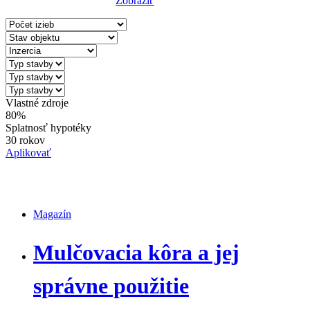
Zobraziť
Reset Filter
Vlastné zdroje
80%
Splatnosť hypotéky
30 rokov
Aplikovať
Magazín
Magazín
Mulčovacia kôra a jej
správne použitie