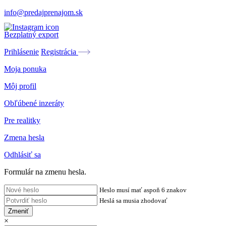
info@predajprenajom.sk
Bezplatný export
Prihlásenie
Registrácia
Moja ponuka
Môj profil
Obľúbené inzeráty
Pre realitky
Zmena hesla
Odhlásiť sa
Formulár na zmenu hesla.
Heslo musí mať aspoň 6 znakov
Heslá sa musia zhodovať
Zmeniť
×