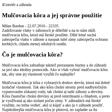
iExteriér a záhrada
Mulčovacia kôra a jej správne použitie
Milan Bardun
- 22.07.2016 -
22335
Zadržovanie vlahy v záhonoch je dôležité a na to nám slúži
mulčovacia kôra, ktorá má široké použitie. Dlhé letné suchá
zabezpečia vlahu v záhone a naopak tuhé zimy zabezpečia ochranu
krehkých, chladu menej odolných rastlín.
Čo je mulčovacia kôra?
Mulčovacia kôra zabraňuje taktiež prerastaniu buriny a do záhrady
sa javí ako ideálny pomocník. Ako si však vybrať mulčovaciu kôru
tak, aby sme jej vlastnosti využili čo najlepšie?
Mulčovacia kôra je kôra z vybraných druhov drevín, ktorá má dobré
izolačné vlastnosti. Tak ako kôra chráni stromy pred nadbytočným
vyparovaním získanej vody, tak chráni aj naše záhony a dreviny.
Kôra čiastočne chráni dreviny aj pred omrzlinami a chladom, a preto
je využívaná aj ako izolant počas zimy. V záhradách má široké
využitie, no treba vedieť, akú si kúpiť a ako ju v záhrade použiť.
Najideálnejšia mulčovacia kôra je píniová, no zaplatíte za ňu