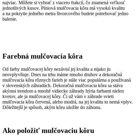
najviac. Môžete si vybrať z viacero frakcií, čo znamená veľkosť
jednotlivých kusov. Píniová mulčovacia kôra má vysokú kvalitu
a na pokrytie jedného metra štvorcového budete potrebovať jedno
balenie.
Farebná mulčovacia kôra
Od farby mulčovacej kôry nezávisí jej kvalita a nijako ju
neovplyvňuje. Dnes na trhu máme mnoho druhov a dekoračná
mulčovacia kôra rôznych farieb je stále viac populárna a používaná
v slovenských záhradách. Dekoračná mulčovacia kôra sa stáva
akýmsi trendom a mnohé vidiecke záhrady hýria farbami nielen
kvetov, ale ja mulčovacej kôry. Či už vám v záhrade svieti
mulčovacia kôra červená, alebo modrá, na jej kvalitu to nemá vplyv.
Dôležitejší je spôsob, akým kôru uložíte do záhonu.
Ako položiť mulčovaciu kôru