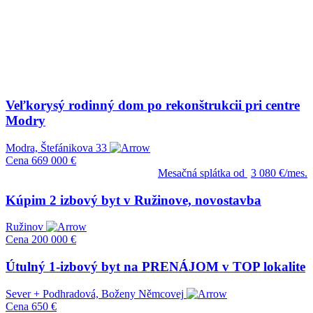
Veľkorysý rodinný dom po rekonštrukcii pri centre
Modry
Modra, Štefánikova 33
Cena
669 000 €
Mesačná splátka od
3 080 €/mes.
Kúpim 2 izbový byt v Ružinove, novostavba
Ružinov
Cena
200 000 €
Útulný 1-izbový byt na PRENÁJOM v TOP lokalite
Sever + Podhradová, Boženy Němcovej
Cena
650 €