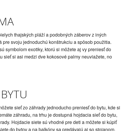
OMA
ielych thajských pláží a podobných záberov z iných
mä pre svoju jednoduchú konštrukciu a spôsob použitia.
 symbolom exotiky, ktorú si môžete aj vy preniesť do
šu sieť si asi medzi dve kokosové palmy neuviažete, no
O BYTU
ôžete sieť zo záhrady jednoducho preniesť do bytu, kde si
emáte záhradu, na trhu je dostupná hojdacia sieť do bytu,
rady. Hojdacie siete sú vhodné pre deti a môžete si kúpiť
e siete do bytov a na balkóny sa predávajú aj so stojanom,