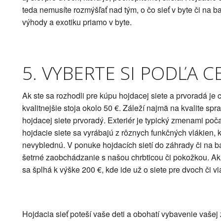
teda nemusíte rozmýšľať nad tým, o čo sieť v byte či na bal
výhody a exotiku priamo v byte.
5. VYBERTE SI PODĽA C
Ak ste sa rozhodli pre kúpu hojdacej siete a prvoradá je c
kvalitnejšie stoja okolo 50 €. Záleží najmä na kvalite spr
hojdacej siete prvoradý. Exteriér je typický zmenami počas
hojdacie siete sa vyrábajú z rôznych funkčných vlákien,
nevyblednú. V ponuke hojdacích sietí do záhrady či na ba
šetrné zaobchádzanie s našou chrbticou či pokožkou. Ak c
sa šplhá k výške 200 €, kde ide už o siete pre dvoch či vi
Hojdacia sieť poteší vaše deti a obohatí vybavenie vašej