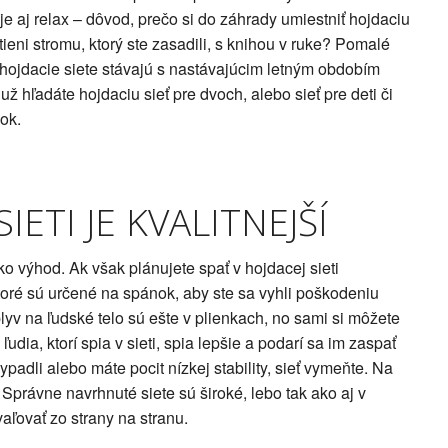
e aj relax – dôvod, prečo si do záhrady umiestniť hojdaciu
 tieni stromu, ktorý ste zasadili, s knihou v ruke? Pomalé
 hojdacie siete stávajú s nastávajúcim letným obdobím
 hľadáte hojdaciu sieť pre dvoch, alebo sieť pre deti či
ok.
IETI JE KVALITNEJŠÍ
ko výhod. Ak však plánujete spať v hojdacej sieti
ktoré sú určené na spánok, aby ste sa vyhli poškodeniu
plyv na ľudské telo sú ešte v plienkach, no sami si môžete
 ľudia, ktorí spia v sieti, spia lepšie a podarí sa im zaspať
ypadli alebo máte pocit nízkej stability, sieť vymeňte. Na
. Správne navrhnuté siete sú široké, lebo tak ako aj v
vaľovať zo strany na stranu.