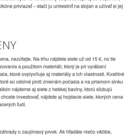
kóne priviazať – stačí ju umiestniť na stojan a užívať si jej
ENY
ena, nezúfajte. Na trhu nájdete siete už od 15 €, no tie
acovania a použitom materiáli, ktorý je pri vyrábaní
ia, ktoré ovplyvňuje aj materiály a ich vlastnosti. Kvalitné
 ktoré sú odolné proti zmenám počasia a na priamom slnku
lkón nájdeme aj siete z hebkej bavlny, ktorú sľubujú
hcete investovať, nájdete aj hojdacie siete, ktorých cena
acerých ľudí.
 záhrady o zaujímavý prvok. Ak hľadáte niečo väčšie,