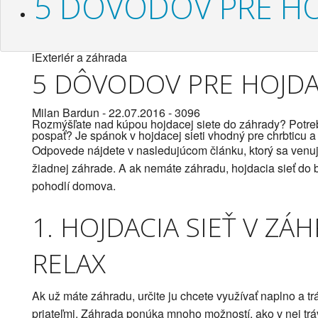
5 DÔVODOV PRE HO
iExteriér a záhrada
5 DÔVODOV PRE HOJDA
Milan Bardun
- 22.07.2016 -
3096
Rozmýšľate nad kúpou hojdacej siete do záhrady? Potrebu
pospať? Je spánok v hojdacej sieti vhodný pre chrbticu a 
Odpovede nájdete v nasledujúcom článku, ktorý sa venuj
žiadnej záhrade. A ak nemáte záhradu, hojdacia sieť do byt
pohodlí domova.
1. HOJDACIA SIEŤ V Z
RELAX
Ak už máte záhradu, určite ju chcete využívať naplno a trá
priateľmi. Záhrada ponúka mnoho možností, ako v nej trá