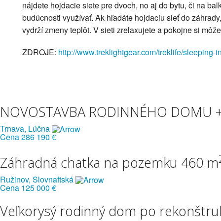
nájdete hojdacie siete pre dvoch, no aj do bytu, či na bal
budúcnosti využívať. Ak hľadáte hojdaciu sieť do záhrady, 
vydrží zmeny teplôt. V sieti zrelaxujete a pokojne si môže
ZDROJE:
http://www.treklightgear.com/treklife/sleeping
NOVOSTAVBA RODINNÉHO DOMU + O
Trnava, Lúčna
Cena
286 190 €
Záhradná chatka na pozemku 460 m
Ružinov, Slovnaftská
Cena
125 000 €
Veľkorysý rodinný dom po rekonštruk