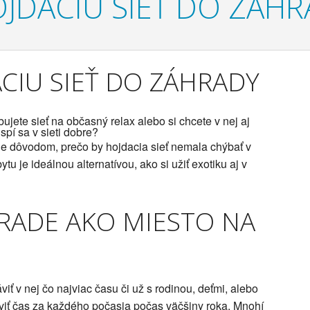
JDACIU SIEŤ DO ZÁHR
CIU SIEŤ DO ZÁHRADY
jete sieť na občasný relax alebo si chcete v nej aj
spí sa v sieti dobre?
e dôvodom, prečo by hojdacia sieť nemala chýbať v
u je ideálnou alternatívou, ako si užiť exotiku aj v
ÁHRADE AKO MIESTO NA
viť v nej čo najviac času či už s rodinou, deťmi, alebo
viť čas za každého počasia počas väčšiny roka. Mnohí