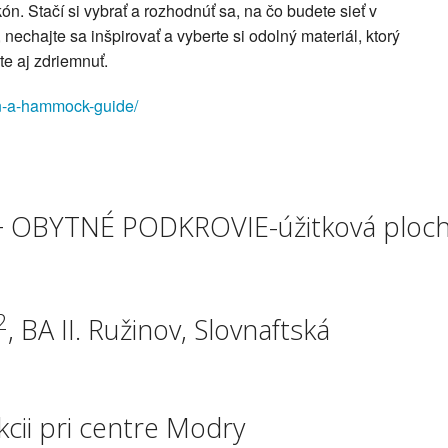
kón. Stačí si vybrať a rozhodnúť sa, na čo budete sieť v
nechajte sa inšpirovať a vyberte si odolný materiál, ktorý
te aj zdriemnuť.
-in-a-hammock-guide/
BYTNÉ PODKROVIE-úžitková ploch
2
, BA II. Ružinov, Slovnaftská
cii pri centre Modry