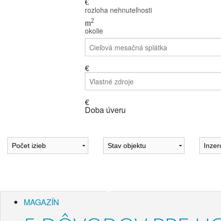
€
rozloha nehnuteľnosti
2
m
okolie
€
€
Doba úveru
Magazín
MAGAZÍN