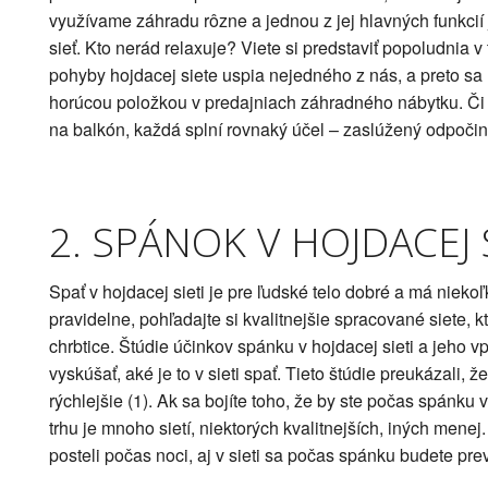
využívame záhradu rôzne a jednou z jej hlavných funkcií j
sieť. Kto nerád relaxuje? Viete si predstaviť popoludnia v
pohyby hojdacej siete uspia nejedného z nás, a preto sa
horúcou položkou v predajniach záhradného nábytku. Či už
na balkón, každá splní rovnaký účel – zaslúžený odpočin
2. SPÁNOK V HOJDACEJ S
Spať v hojdacej sieti je pre ľudské telo dobré a má niekoľ
pravidelne, pohľadajte si kvalitnejšie spracované siete, 
chrbtice. Štúdie účinkov spánku v hojdacej sieti a jeho v
vyskúšať, aké je to v sieti spať. Tieto štúdie preukázali, že
rýchlejšie (1). Ak sa bojíte toho, že by ste počas spánku v
trhu je mnoho sietí, niektorých kvalitnejších, iných menej
posteli počas noci, aj v sieti sa počas spánku budete pre