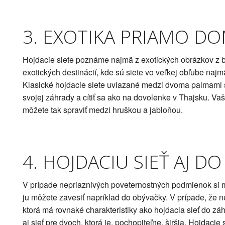
3. EXOTIKA PRIAMO D
Hojdacie siete poznáme najmä z exotických obrázkov z b
exotických destinácií, kde sú siete vo veľkej obľube naj
Klasické hojdacie siete uviazané medzi dvoma palmami sú
svojej záhrady a cítiť sa ako na dovolenke v Thajsku. Va
môžete tak spraviť medzi hruškou a jabloňou.
4. HOJDACIU SIEŤ AJ D
V prípade nepriaznivých poveternostných podmienok si m
ju môžete zavesiť napríklad do obývačky. V prípade, že n
ktorá má rovnaké charakteristiky ako hojdacia sieť do záh
aj sieť pre dvoch, ktorá je, pochopiteľne, širšia. Hojdaci