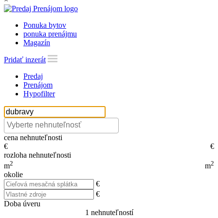
Ponuka bytov
ponuka prenájmu
Magazín
Pridať inzerát
Predaj
Prenájom
Hypofilter
cena nehnuteľnosti
€
€
rozloha nehnuteľnosti
2
2
m
m
okolie
€
€
Doba úveru
1
nehnuteľností