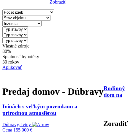
Zobraziť
Reset Filter
Vlastné zdroje
80%
Splatnosť hypotéky
30 rokov
Aplikovať
Rodinný
Predaj domov - Dúbravy
dom na
Ivinách s veľkým pozemkom a
prírodnou atmosférou
Zoradiť
Dúbravy, Iviny
Cena
155 000 €