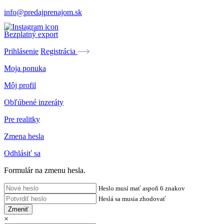
info@predajprenajom.sk
Bezplatný export
Prihlásenie
Registrácia
Moja ponuka
Môj profil
Obľúbené inzeráty
Pre realitky
Zmena hesla
Odhlásiť sa
Formulár na zmenu hesla.
Heslo musí mať aspoň 6 znakov
Heslá sa musia zhodovať
Zmeniť
×