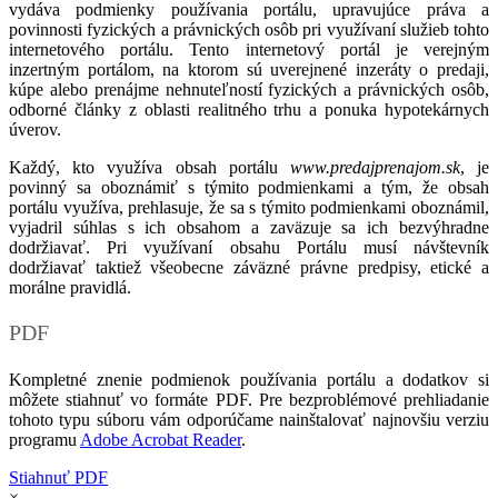
vydáva podmienky používania portálu, upravujúce práva a
povinnosti fyzických a právnických osôb pri využívaní služieb tohto
internetového portálu. Tento internetový portál je verejným
inzertným portálom, na ktorom sú uverejnené inzeráty o predaji,
kúpe alebo prenájme nehnuteľností fyzických a právnických osôb,
odborné články z oblasti realitného trhu a ponuka hypotekárnych
úverov.
Každý, kto využíva obsah portálu
www.predajprenajom.sk
, je
povinný sa oboznámiť s týmito podmienkami a tým, že obsah
portálu využíva, prehlasuje, že sa s týmito podmienkami oboznámil,
vyjadril súhlas s ich obsahom a zaväzuje sa ich bezvýhradne
dodržiavať. Pri využívaní obsahu Portálu musí návštevník
dodržiavať taktiež všeobecne záväzné právne predpisy, etické a
morálne pravidlá.
PDF
Kompletné znenie podmienok používania portálu a dodatkov si
môžete stiahnuť vo formáte PDF. Pre bezproblémové prehliadanie
tohoto typu súboru vám odporúčame nainštalovať najnovšiu verziu
programu
Adobe Acrobat Reader
.
Stiahnuť PDF
×