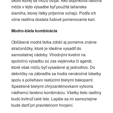
okolo ktorej sa môžu ovíjať. Ako doplnková rastlina
môže v tejto výsadbe byť použitá talianska
slamiha, ktorej lístky príjemne voňajú. Podľa ich
vône rastlina dostala ľudové pomenovanie karí.
Modro-biela kombinácia
Obľúbená modrá farba zdobí aj pomerne známe
stračonôžky, ktoré je ideálne vysadiť do
samostatnej nádoby. Vhodnými kvetmi na
spoločnú výsadbu sú zas vejárovka či agerát,
ktoré však môžu byť vysadené aj jednotlivo. Do
debničky na zábradlie sa hodia nenáročné lobelky
spolu s poliehavo rastúcimi bielymi bakopami.
Spestrené bielymi chryzantémovkami vytvoria
nádhernú farebnú kombináciu. Všetky tieto rastliny
budú kvitnúť celé leto. Lepšie sa im samozrejme
bude dariť pri pravidelnom hnojení.