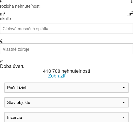
€
€
rozloha nehnuteľnosti
2
2
m
m
okolie
€
€
Doba úveru
413 768
nehnuteľností
Zobraziť
Reset Filter