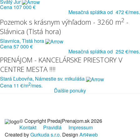
Svätý Jur
Cena
107 000 €
Mesačná splátka od
472 €/mes.
2
Pozemok s krásnym výhľadom - 3260 m
-
Slávnica (Tlstá hora)
Slavnica, Tlstá hora
Cena
57 000 €
Mesačná splátka od
252 €/mes.
PRENÁJOM - KANCELÁRSKE PRIESTORY V
CENTRE MESTA !!!!
Stará Ľubovňa, Námestie sv. mikuláša
2
Cena
11 €/m
/mes.
Ďalšie ponuky
© Copyright PredajPrenajom.sk 2026
Kontakt
Pravidlá
Impressum
Created by
Gurkuda s.r.o.
Design
Art4web