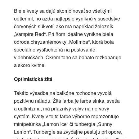
Biele kvety sa dajú skombinovať so všetkými
odtieňmi, no azda najlepšie vyniknú v susedstve
červených súkvetí, ako má napríklad železník
„Vampire Red“. Pri ňom ideálne vynikne biela
odroda chryzantémovky „Molimba“, ktorá bola
špeciálne vyšľachtená na pestovanie
v debničkách. Okrem toho sa bohato rozkonáruje
a skoro kvitne.
Optimistická žltá
Takáto výsadba na balkóne rozhodne vyvolá
pozitívnu náladu. Žltá farba je farba slnka, svetla
a optimizmu, má priaznivý vplyv na nervový
systém. Kvety v tejto farbe výborne reprezentuje
minipetúnka „Lemon Ice“ či tunbergia „Sunny
Lemon“. Tunbergie sa zvyčajne pestujú pri opore,