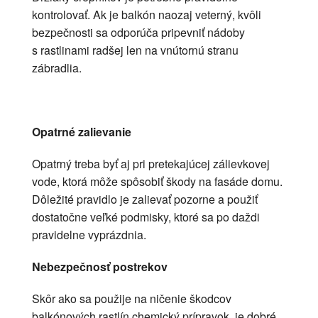
kontrolovať. Ak je balkón naozaj veterný, kvôli
bezpečnosti sa odporúča pripevniť nádoby
s rastlinami radšej len na vnútornú stranu
zábradlia.
Opatrné zalievanie
Opatrný treba byť aj pri pretekajúcej zálievkovej
vode, ktorá môže spôsobiť škody na fasáde domu.
Dôležité pravidlo je zalievať pozorne a použiť
dostatočne veľké podmisky, ktoré sa po daždi
pravidelne vyprázdnia.
Nebezpečnosť postrekov
Skôr ako sa použije na ničenie škodcov
balkónových rastlín chemický prípravok, je dobré