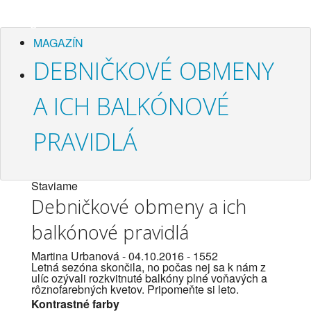
Magazín
MAGAZÍN
DEBNIČKOVÉ OBMENY
A ICH BALKÓNOVÉ
PRAVIDLÁ
Staviame
Debničkové obmeny a ich
balkónové pravidlá
Martina Urbanová
- 04.10.2016 -
1552
Letná sezóna skončila, no počas nej sa k nám z
ulíc ozývali rozkvitnuté balkóny plné voňavých a
rôznofarebných kvetov. Pripomeňte si leto.
Kontrastné farby