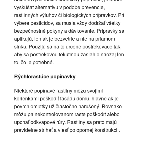
vyskúšať alternatívu v podobe prevencie,
rastlinných výluhov či biologických prípravkov. Pri
výbere pesticídov, sa musia vždy dodržať všetky
bezpečnostné pokyny a dávkovanie. Prípravky sa
aplikujú, len ak je bezvetrie a nie na priamom
slnku. Použijú sa na to určené postrekovače tak,
aby sa postrekovou tekutinou zasiahlo naozaj len
to, čo je potrebné.
Rýchlorastúce popínavky
Niektoré popínavé rastliny môžu svojimi
korienkami poškodiť fasádu domu, hlavne ak je
povrch omietky už čiastočne narušený. Rovnako
môžu pri nekontrolovanom raste poškodiť alebo
upchať odkvapové rúry. Rastliny sa preto majú
pravidelne strihať a viesť po opornej konštrukcii.