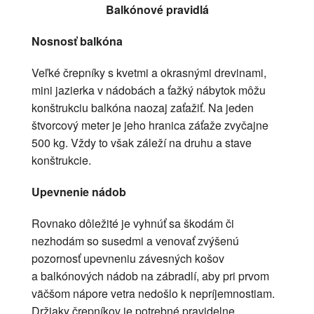
Balkónové pravidlá
Nosnosť balkóna
Veľké črepníky s kvetmi a okrasnými drevinami,
mini jazierka v nádobách a ťažký nábytok môžu
konštrukciu balkóna naozaj zaťažiť. Na jeden
štvorcový meter je jeho hranica záťaže zvyčajne
500 kg. Vždy to však záleží na druhu a stave
konštrukcie.
Upevnenie nádob
Rovnako dôležité je vyhnúť sa škodám či
nezhodám so susedmi a venovať zvýšenú
pozornosť upevneniu závesných košov
a balkónových nádob na zábradlí, aby pri prvom
väčšom nápore vetra nedošlo k nepríjemnostiam.
Držiaky črepníkov je potrebné pravidelne