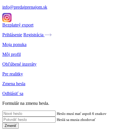
info@predajprenajom.sk
Bezplatný export
Prihlásenie
Registrácia
Moja ponuka
Môj profil
Obľúbené inzeráty
Pre realitky
Zmena hesla
Odhlásiť sa
Formulár na zmenu hesla.
Heslo musí mať aspoň 6 znakov
Heslá sa musia zhodovať
Zmeniť