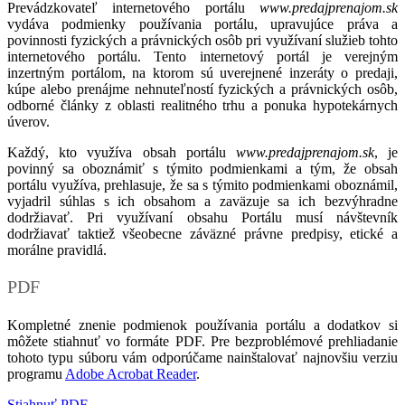
Prevádzkovateľ internetového portálu
www.predajprenajom.sk
vydáva podmienky používania portálu, upravujúce práva a
povinnosti fyzických a právnických osôb pri využívaní služieb tohto
internetového portálu. Tento internetový portál je verejným
inzertným portálom, na ktorom sú uverejnené inzeráty o predaji,
kúpe alebo prenájme nehnuteľností fyzických a právnických osôb,
odborné články z oblasti realitného trhu a ponuka hypotekárnych
úverov.
Každý, kto využíva obsah portálu
www.predajprenajom.sk
, je
povinný sa oboznámiť s týmito podmienkami a tým, že obsah
portálu využíva, prehlasuje, že sa s týmito podmienkami oboznámil,
vyjadril súhlas s ich obsahom a zaväzuje sa ich bezvýhradne
dodržiavať. Pri využívaní obsahu Portálu musí návštevník
dodržiavať taktiež všeobecne záväzné právne predpisy, etické a
morálne pravidlá.
PDF
Kompletné znenie podmienok používania portálu a dodatkov si
môžete stiahnuť vo formáte PDF. Pre bezproblémové prehliadanie
tohoto typu súboru vám odporúčame nainštalovať najnovšiu verziu
programu
Adobe Acrobat Reader
.
Stiahnuť PDF