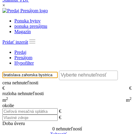
×
Ponuka bytov
ponuka prenájmu
Magazín
Pridať inzerát
Predaj
Prenájom
Hypofilter
cena nehnuteľnosti
€
€
rozloha nehnuteľnosti
2
2
m
m
okolie
€
€
Doba úveru
0
nehnuteľností