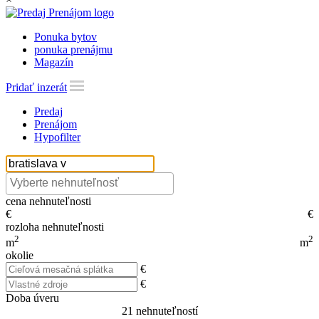
Ponuka bytov
ponuka prenájmu
Magazín
Pridať inzerát
Predaj
Prenájom
Hypofilter
cena nehnuteľnosti
€
€
rozloha nehnuteľnosti
2
2
m
m
okolie
€
€
Doba úveru
21
nehnuteľností