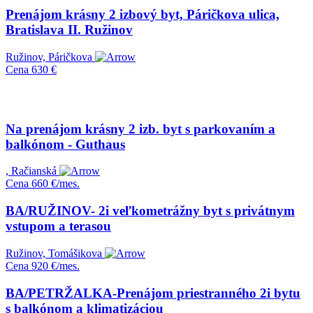
Prenájom krásny 2 izbový byt, Páričkova ulica,
Bratislava II. Ružinov
Ružinov, Páričkova
Cena
630 €
Na prenájom krásny 2 izb. byt s parkovaním a
balkónom - Guthaus
, Račianská
Cena
660 €/mes.
BA/RUŽINOV- 2i veľkometrážny byt s privátnym
vstupom a terasou
Ružinov, Tomášikova
Cena
920 €/mes.
BA/PETRŽALKA-Prenájom priestranného 2i bytu
s balkónom a klimatizáciou