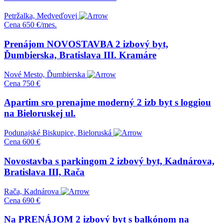
Petržalka, Medveďovej
Cena
650 €/mes.
Prenájom NOVOSTAVBA 2 izbový byt,
Ďumbierska, Bratislava III. Kramáre
Nové Mesto, Ďumbierska
Cena
750 €
Apartim sro prenajme moderný 2 izb byt s loggiou
na Bieloruskej ul.
Podunajské Biskupice, Bieloruská
Cena
600 €
Novostavba s parkingom 2 izbový byt, Kadnárova,
Bratislava III, Rača
Rača, Kadnárova
Cena
690 €
Na PRENÁJOM 2 izbový byt s balkónom na