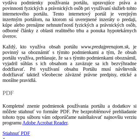
vydáva podmienky používania portálu, upravujúce práva a
povinnosti fyzických a právnických osôb pri využívaní služieb tohto
internetového portálu. Tento internetový portál je verejným
inzertným portálom, na ktorom sú uverejnené inzeráty o predaji,
kúpe alebo prenájme nehnuteľností fyzických a právnických osôb,
odborné články z oblasti realitného trhu a ponuka hypotekárnych
úverov.
Každý, kto využíva obsah portálu
www.predajprenajom.sk
, je
povinný sa oboznámiť s týmito podmienkami a tým, že obsah
portálu využíva, prehlasuje, že sa s týmito podmienkami oboznámil,
vyjadril súhlas s ich obsahom a zaväzuje sa ich bezvýhradne
dodržiavať. Pri využívaní obsahu Portálu musí návštevník
dodržiavať taktiež všeobecne záväzné právne predpisy, etické a
morálne pravidlá.
PDF
Kompletné znenie podmienok používania portálu a dodatkov si
môžete stiahnuť vo formáte PDF. Pre bezproblémové prehliadanie
tohoto typu súboru vám odporúčame nainštalovať najnovšiu verziu
programu
Adobe Acrobat Reader
.
Stiahnuť PDF
×