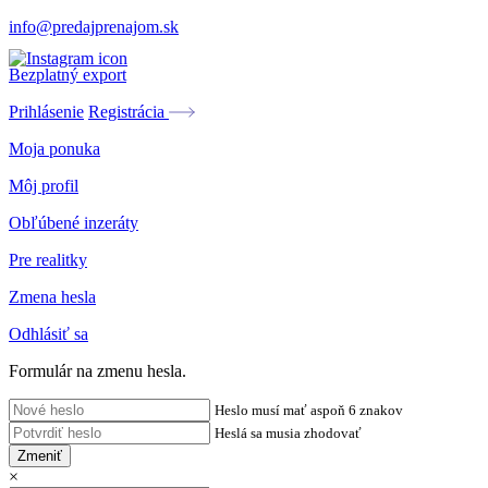
info@predajprenajom.sk
Bezplatný export
Prihlásenie
Registrácia
Moja ponuka
Môj profil
Obľúbené inzeráty
Pre realitky
Zmena hesla
Odhlásiť sa
Formulár na zmenu hesla.
Heslo musí mať aspoň 6 znakov
Heslá sa musia zhodovať
Zmeniť
×