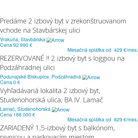
Predáme 2 izbový byt v zrekonštruovanom
vchode na Stavbárskej ulici
Vrakuňa, Stavbárska
Cena
92 990 €
Mesačná splátka od
429 €/mes.
REZERVOVANÉ !! 2 izbový byt s loggiou na
Podzáhradnej ulici
Podunajské Biskupice, Podzáhradná
Cena
0 €
Vyhľadávaná lokalita 2 izbový byt,
Studenohorská ulica, BA IV. Lamač
Lamač, Studenohorská
Cena
188 000 €
Mesačná splátka od
829 €/mes.
ZARIADENÝ 1,5-izbový byt s balkónom,
pivnicou a parkovacím miestom