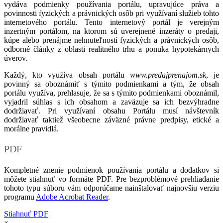
vydáva podmienky používania portálu, upravujúce práva a
povinnosti fyzických a právnických osôb pri využívaní služieb tohto
internetového portálu. Tento internetový portál je verejným
inzertným portálom, na ktorom sú uverejnené inzeráty o predaji,
kúpe alebo prenájme nehnuteľností fyzických a právnických osôb,
odborné články z oblasti realitného trhu a ponuka hypotekárnych
úverov.
Každý, kto využíva obsah portálu
www.predajprenajom.sk
, je
povinný sa oboznámiť s týmito podmienkami a tým, že obsah
portálu využíva, prehlasuje, že sa s týmito podmienkami oboznámil,
vyjadril súhlas s ich obsahom a zaväzuje sa ich bezvýhradne
dodržiavať. Pri využívaní obsahu Portálu musí návštevník
dodržiavať taktiež všeobecne záväzné právne predpisy, etické a
morálne pravidlá.
PDF
Kompletné znenie podmienok používania portálu a dodatkov si
môžete stiahnuť vo formáte PDF. Pre bezproblémové prehliadanie
tohoto typu súboru vám odporúčame nainštalovať najnovšiu verziu
programu
Adobe Acrobat Reader
.
Stiahnuť PDF
×