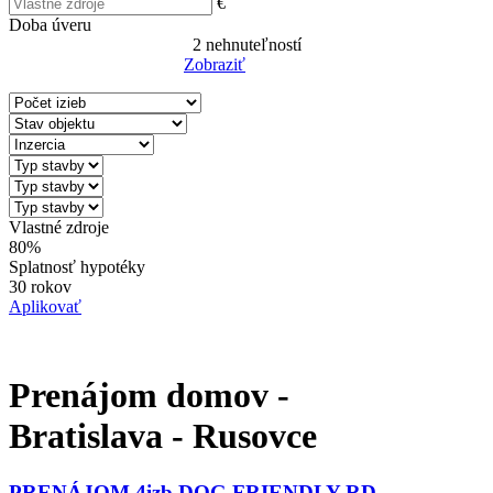
€
Doba úveru
2
nehnuteľností
Zobraziť
Reset Filter
Vlastné zdroje
80%
Splatnosť hypotéky
30 rokov
Aplikovať
Prenájom domov -
Bratislava - Rusovce
PRENÁJOM 4izb DOG FRIENDLY RD