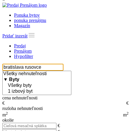
Ponuka bytov
ponuka prenájmu
Magazín
Pridať inzerát
Predaj
Prenájom
Hypofilter
cena nehnuteľnosti
€
€
rozloha nehnuteľnosti
2
2
m
m
okolie
€