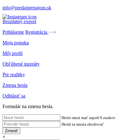
info@predajprenajom.sk
Bezplatný export
Prihlásenie
Registrácia
Moja ponuka
Môj profil
Obľúbené inzeráty
Pre realitky
Zmena hesla
Odhlásiť sa
Formulár na zmenu hesla.
Heslo musí mať aspoň 6 znakov
Heslá sa musia zhodovať
Zmeniť
×