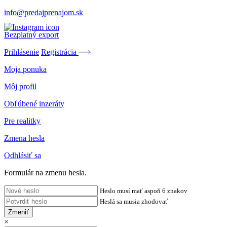
info@predajprenajom.sk
Bezplatný export
Prihlásenie
Registrácia
Moja ponuka
Môj profil
Obľúbené inzeráty
Pre realitky
Zmena hesla
Odhlásiť sa
Formulár na zmenu hesla.
Heslo musí mať aspoň 6 znakov
Heslá sa musia zhodovať
Zmeniť
×