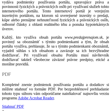
vydáva podmienky používania portálu, upravujúce práva a
povinnosti fyzických a právnických osôb pri využívaní služieb tohto
internetového portálu. Tento internetový portál je verejným
inzertným portálom, na ktorom sú uverejnené inzeráty o predaji,
kúpe alebo prenájme nehnuteľností fyzických a právnických osôb,
odborné články z oblasti realitného trhu a ponuka hypotekárnych
úverov.
Každý, kto využíva obsah portálu
www.predajprenajom.sk
, je
povinný sa oboznámiť s týmito podmienkami a tým, že obsah
portálu využíva, prehlasuje, že sa s týmito podmienkami oboznámil,
vyjadril súhlas s ich obsahom a zaväzuje sa ich bezvýhradne
dodržiavať. Pri využívaní obsahu Portálu musí návštevník
dodržiavať taktiež všeobecne záväzné právne predpisy, etické a
morálne pravidlá.
PDF
Kompletné znenie podmienok používania portálu a dodatkov si
môžete stiahnuť vo formáte PDF. Pre bezproblémové prehliadanie
tohoto typu súboru vám odporúčame nainštalovať najnovšiu verziu
programu
Adobe Acrobat Reader
.
Stiahnuť PDF
×