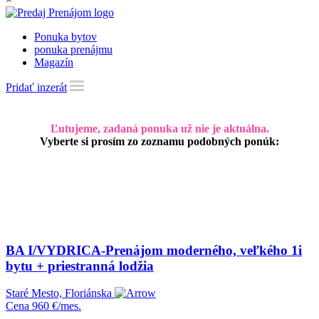
Ponuka bytov
ponuka prenájmu
Magazín
Pridať inzerát
Ľutujeme, zadaná ponuka už nie je aktuálna.
Vyberte si prosím zo zoznamu podobných ponúk:
BA I/VYDRICA-Prenájom moderného, veľkého 1i
bytu + priestranná lodžia
Staré Mesto, Floriánska
Cena
960 €/mes.