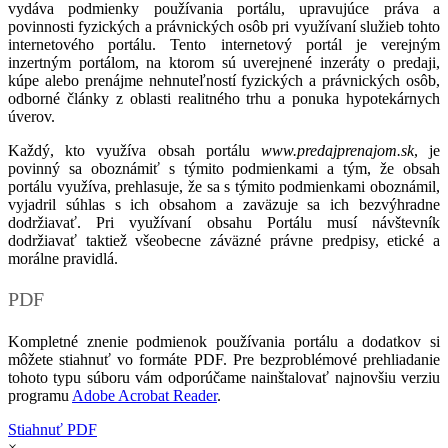
vydáva podmienky používania portálu, upravujúce práva a
povinnosti fyzických a právnických osôb pri využívaní služieb tohto
internetového portálu. Tento internetový portál je verejným
inzertným portálom, na ktorom sú uverejnené inzeráty o predaji,
kúpe alebo prenájme nehnuteľností fyzických a právnických osôb,
odborné články z oblasti realitného trhu a ponuka hypotekárnych
úverov.
Každý, kto využíva obsah portálu
www.predajprenajom.sk
, je
povinný sa oboznámiť s týmito podmienkami a tým, že obsah
portálu využíva, prehlasuje, že sa s týmito podmienkami oboznámil,
vyjadril súhlas s ich obsahom a zaväzuje sa ich bezvýhradne
dodržiavať. Pri využívaní obsahu Portálu musí návštevník
dodržiavať taktiež všeobecne záväzné právne predpisy, etické a
morálne pravidlá.
PDF
Kompletné znenie podmienok používania portálu a dodatkov si
môžete stiahnuť vo formáte PDF. Pre bezproblémové prehliadanie
tohoto typu súboru vám odporúčame nainštalovať najnovšiu verziu
programu
Adobe Acrobat Reader
.
Stiahnuť PDF
×