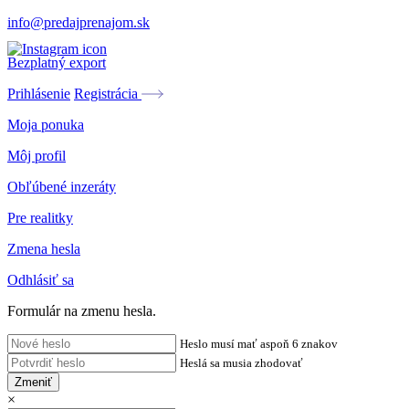
info@predajprenajom.sk
Bezplatný export
Prihlásenie
Registrácia
Moja ponuka
Môj profil
Obľúbené inzeráty
Pre realitky
Zmena hesla
Odhlásiť sa
Formulár na zmenu hesla.
Heslo musí mať aspoň 6 znakov
Heslá sa musia zhodovať
Zmeniť
×