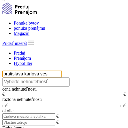
Ponuka bytov
ponuka prenájmu
Magazín
Pridať inzerát
Predaj
Prenájom
Hypofilter
cena nehnuteľnosti
€
€
rozloha nehnuteľnosti
2
2
m
m
okolie
€
€
Doba úveru