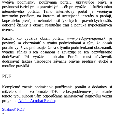
vydáva podmienky používania portálu, upravujúce práva a
povinnosti fyzických a právnických osôb pri využívaní služieb tohto
internetového portálu. Tento internetový portál je verejným
inzertným portálom, na ktorom sú uverejnené inzeráty o predaji,
kúpe alebo prenájme nehnuteľností fyzických a právnických osôb,
odborné články z oblasti realitného trhu a ponuka hypotekárnych
úverov.
Každý, kto využíva obsah portálu
www.predajprenajom.sk
, je
povinný sa oboznámiť s týmito podmienkami a tým, že obsah
portálu využíva, prehlasuje, že sa s týmito podmienkami oboznámil,
vyjadril súhlas s ich obsahom a zaväzuje sa ich bezvýhradne
dodržiavať. Pri využívaní obsahu Portálu musí návštevník
dodržiavať taktiež všeobecne záväzné právne predpisy, etické a
morálne pravidlá.
PDF
Kompletné znenie podmienok používania portálu a dodatkov si
môžete stiahnuť vo formáte PDF. Pre bezproblémové prehliadanie
tohoto typu súboru vám odporúčame nainštalovať najnovšiu verziu
programu
Adobe Acrobat Reader
.
Stiahnuť PDF
×