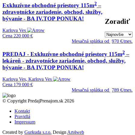
2
Exkluzívne obchodné priestory 115m
–
zdravotnícke zariadenie, obchod, služby,
bývanie - BA IV.TOP PONUKA!
Zoradiť
Karlova Ves
Cena
220 000 €
Mesačná splátka od
970 €/mes.
2
PREDAJ - Exkluzívne obchodné priestory 115m
–
lekáreň - zdravotnícke zariadenie, obchod, služby,
bývanie - BA IV.TOP PONUKA!
Karlova Ves, Karlova Ves
Cena
179 000 €
Mesačná splátka od
789 €/mes.
© Copyright PredajPrenajom.sk 2026
Kontakt
Pravidlá
Impressum
Created by
Gurkuda s.r.o.
Design
Art4web