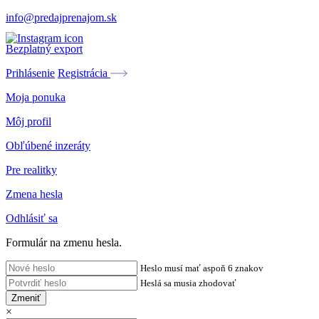
info@predajprenajom.sk
Bezplatný export
Prihlásenie
Registrácia
Moja ponuka
Môj profil
Obľúbené inzeráty
Pre realitky
Zmena hesla
Odhlásiť sa
Formulár na zmenu hesla.
Heslo musí mať aspoň 6 znakov
Heslá sa musia zhodovať
Zmeniť
×