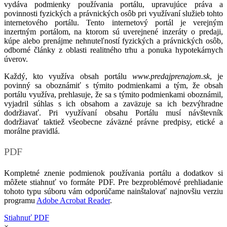
vydáva podmienky používania portálu, upravujúce práva a
povinnosti fyzických a právnických osôb pri využívaní služieb tohto
internetového portálu. Tento internetový portál je verejným
inzertným portálom, na ktorom sú uverejnené inzeráty o predaji,
kúpe alebo prenájme nehnuteľností fyzických a právnických osôb,
odborné články z oblasti realitného trhu a ponuka hypotekárnych
úverov.
Každý, kto využíva obsah portálu
www.predajprenajom.sk
, je
povinný sa oboznámiť s týmito podmienkami a tým, že obsah
portálu využíva, prehlasuje, že sa s týmito podmienkami oboznámil,
vyjadril súhlas s ich obsahom a zaväzuje sa ich bezvýhradne
dodržiavať. Pri využívaní obsahu Portálu musí návštevník
dodržiavať taktiež všeobecne záväzné právne predpisy, etické a
morálne pravidlá.
PDF
Kompletné znenie podmienok používania portálu a dodatkov si
môžete stiahnuť vo formáte PDF. Pre bezproblémové prehliadanie
tohoto typu súboru vám odporúčame nainštalovať najnovšiu verziu
programu
Adobe Acrobat Reader
.
Stiahnuť PDF
×