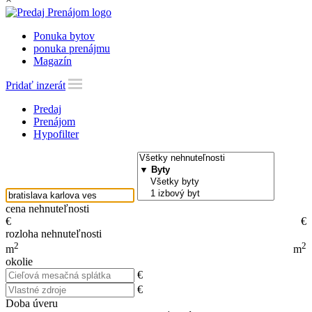
Ponuka bytov
ponuka prenájmu
Magazín
Pridať inzerát
Predaj
Prenájom
Hypofilter
cena nehnuteľnosti
€
€
rozloha nehnuteľnosti
2
2
m
m
okolie
€
€
Doba úveru