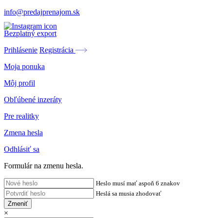
info@predajprenajom.sk
Bezplatný export
Prihlásenie
Registrácia
Moja ponuka
Môj profil
Obľúbené inzeráty
Pre realitky
Zmena hesla
Odhlásiť sa
Formulár na zmenu hesla.
Heslo musí mať aspoň 6 znakov
Heslá sa musia zhodovať
Zmeniť
×