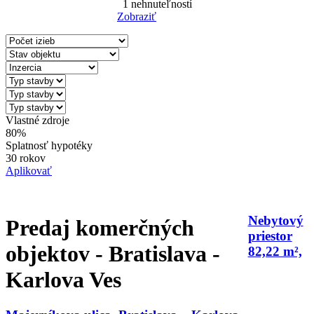
1
nehnuteľností
Zobraziť
Reset Filter
Vlastné zdroje
80%
Splatnosť hypotéky
30 rokov
Aplikovať
Nebytový
Predaj komerčných
priestor
objektov - Bratislava -
82,22 m²,
Karlova Ves