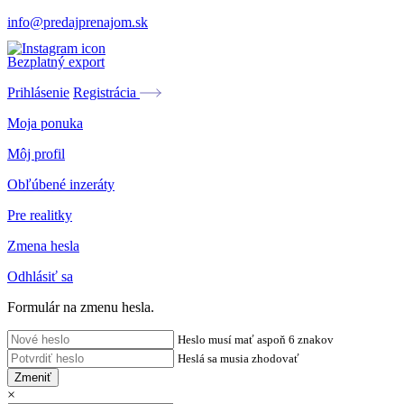
info@predajprenajom.sk
Bezplatný export
Prihlásenie
Registrácia
Moja ponuka
Môj profil
Obľúbené inzeráty
Pre realitky
Zmena hesla
Odhlásiť sa
Formulár na zmenu hesla.
Heslo musí mať aspoň 6 znakov
Heslá sa musia zhodovať
Zmeniť
×