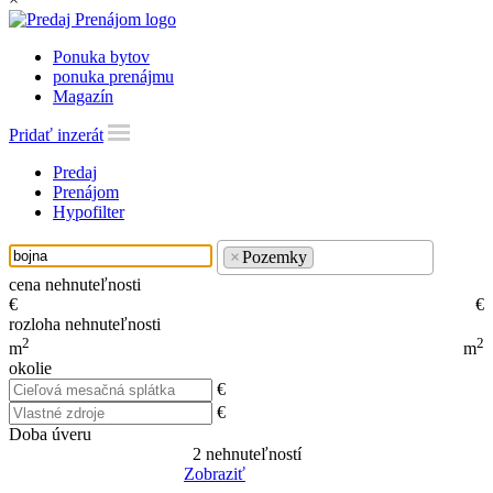
Ponuka bytov
ponuka prenájmu
Magazín
Pridať inzerát
Predaj
Prenájom
Hypofilter
×
Pozemky
cena nehnuteľnosti
€
€
rozloha nehnuteľnosti
2
2
m
m
okolie
€
€
Doba úveru
2
nehnuteľností
Zobraziť
Reset Filter