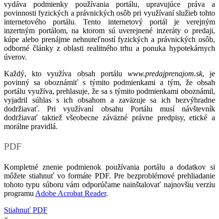
vydáva podmienky používania portálu, upravujúce práva a
povinnosti fyzických a právnických osôb pri využívaní služieb tohto
internetového portálu. Tento internetový portál je verejným
inzertným portálom, na ktorom sú uverejnené inzeráty o predaji,
kúpe alebo prenájme nehnuteľností fyzických a právnických osôb,
odborné články z oblasti realitného trhu a ponuka hypotekárnych
úverov.
Každý, kto využíva obsah portálu
www.predajprenajom.sk
, je
povinný sa oboznámiť s týmito podmienkami a tým, že obsah
portálu využíva, prehlasuje, že sa s týmito podmienkami oboznámil,
vyjadril súhlas s ich obsahom a zaväzuje sa ich bezvýhradne
dodržiavať. Pri využívaní obsahu Portálu musí návštevník
dodržiavať taktiež všeobecne záväzné právne predpisy, etické a
morálne pravidlá.
PDF
Kompletné znenie podmienok používania portálu a dodatkov si
môžete stiahnuť vo formáte PDF. Pre bezproblémové prehliadanie
tohoto typu súboru vám odporúčame nainštalovať najnovšiu verziu
programu
Adobe Acrobat Reader
.
Stiahnuť PDF
×