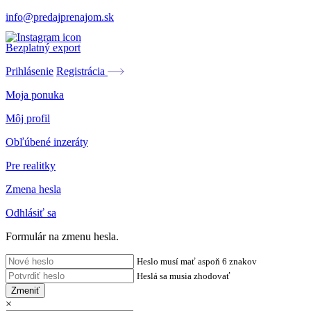
info@predajprenajom.sk
Bezplatný export
Prihlásenie
Registrácia
Moja ponuka
Môj profil
Obľúbené inzeráty
Pre realitky
Zmena hesla
Odhlásiť sa
Formulár na zmenu hesla.
Heslo musí mať aspoň 6 znakov
Heslá sa musia zhodovať
Zmeniť
×