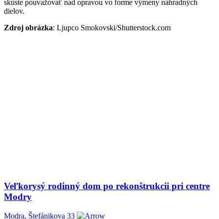
skúste pouvažovať nad opravou vo forme výmeny náhradných
dielov.
Zdroj obrázka
: Ljupco Smokovski/Shutterstock.com
Veľkorysý rodinný dom po rekonštrukcii pri centre
Modry
Modra, Štefánikova 33