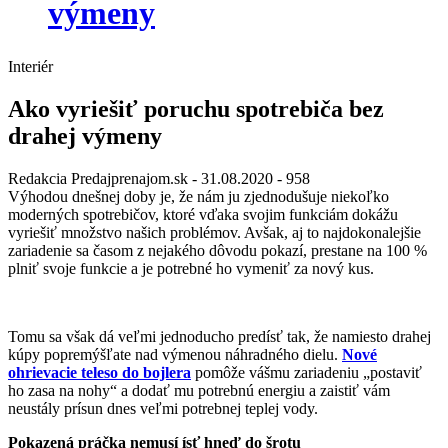
výmeny
Interiér
Ako vyriešiť poruchu spotrebiča bez
drahej výmeny
Redakcia Predajprenajom.sk
- 31.08.2020 -
958
Výhodou dnešnej doby je, že nám ju zjednodušuje niekoľko
moderných spotrebičov, ktoré vďaka svojim funkciám dokážu
vyriešiť množstvo našich problémov. Avšak, aj to najdokonalejšie
zariadenie sa časom z nejakého dôvodu pokazí, prestane na 100 %
plniť svoje funkcie a je potrebné ho vymeniť za nový kus.
Tomu sa však dá veľmi jednoducho predísť tak, že namiesto drahej
kúpy popremýšľate nad výmenou náhradného dielu.
Nové
ohrievacie teleso do bojlera
pomôže vášmu zariadeniu „postaviť
ho zasa na nohy“ a dodať mu potrebnú energiu a zaistiť vám
neustály prísun dnes veľmi potrebnej teplej vody.
Pokazená práčka nemusí ísť hneď do šrotu