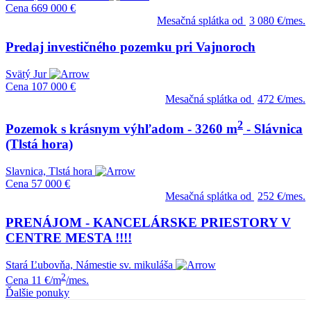
Cena
669 000 €
Mesačná splátka od
3 080 €/mes.
Predaj investičného pozemku pri Vajnoroch
Svätý Jur
Cena
107 000 €
Mesačná splátka od
472 €/mes.
2
Pozemok s krásnym výhľadom - 3260 m
- Slávnica
(Tlstá hora)
Slavnica, Tlstá hora
Cena
57 000 €
Mesačná splátka od
252 €/mes.
PRENÁJOM - KANCELÁRSKE PRIESTORY V
CENTRE MESTA !!!!
Stará Ľubovňa, Námestie sv. mikuláša
2
Cena
11 €/m
/mes.
Ďalšie ponuky