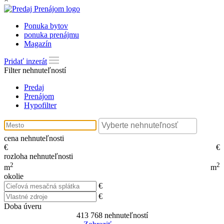
Ponuka bytov
ponuka prenájmu
Magazín
Pridať inzerát
Filter nehnuteľností
Predaj
Prenájom
Hypofilter
cena nehnuteľnosti
€
€
rozloha nehnuteľnosti
2
2
m
m
okolie
€
€
Doba úveru
413 768
nehnuteľností