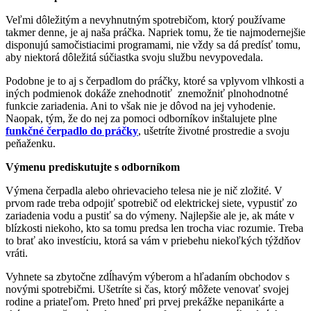
Veľmi dôležitým a nevyhnutným spotrebičom, ktorý používame
takmer denne, je aj naša práčka. Napriek tomu, že tie najmodernejšie
disponujú samočistiacimi programami, nie vždy sa dá predísť tomu,
aby niektorá dôležitá súčiastka svoju službu nevypovedala.
Podobne je to aj s čerpadlom do práčky, ktoré sa vplyvom vlhkosti a
iných podmienok dokáže znehodnotiť znemožniť plnohodnotné
funkcie zariadenia. Ani to však nie je dôvod na jej vyhodenie.
Naopak, tým, že do nej za pomoci odborníkov inštalujete plne
funkčné čerpadlo do práčky
, ušetríte životné prostredie a svoju
peňaženku.
Výmenu prediskutujte s odborníkom
Výmena čerpadla alebo ohrievacieho telesa nie je nič zložité. V
prvom rade treba odpojiť spotrebič od elektrickej siete, vypustiť zo
zariadenia vodu a pustiť sa do výmeny. Najlepšie ale je, ak máte v
blízkosti niekoho, kto sa tomu predsa len trocha viac rozumie. Treba
to brať ako investíciu, ktorá sa vám v priebehu niekoľkých týždňov
vráti.
Vyhnete sa zbytočne zdĺhavým výberom a hľadaním obchodov s
novými spotrebičmi. Ušetríte si čas, ktorý môžete venovať svojej
rodine a priateľom. Preto hneď pri prvej prekážke nepanikárte a