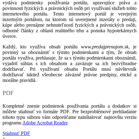
vydáva podmienky používania portálu, upravujúce práva a
povinnosti fyzických a právnických osôb pri využívaní služieb tohto
internetového portálu. Tento internetový portál je verejným
inzertným portálom, na ktorom sú uverejnené inzeráty o predaji,
kúpe alebo prenájme nehnuteľností fyzických a právnických osôb,
odborné články z oblasti realitného trhu a ponuka hypotekárnych
úverov.
Každý, kto využíva obsah portálu
www.predajprenajom.sk
, je
povinný sa oboznámiť s týmito podmienkami a tým, že obsah
portálu využíva, prehlasuje, že sa s týmito podmienkami oboznámil,
vyjadril súhlas s ich obsahom a zaväzuje sa ich bezvýhradne
dodržiavať. Pri využívaní obsahu Portálu musí návštevník
dodržiavať taktiež všeobecne záväzné právne predpisy, etické a
morálne pravidlá.
PDF
Kompletné znenie podmienok používania portálu a dodatkov si
môžete stiahnuť vo formáte PDF. Pre bezproblémové prehliadanie
tohoto typu súboru vám odporúčame nainštalovať najnovšiu verziu
programu
Adobe Acrobat Reader
.
Stiahnuť PDF
×