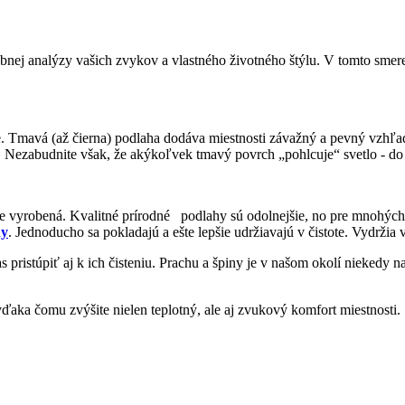
ej analýzy vašich zvykov a vlastného životného štýlu. V tomto smere j
te. Tmavá (až čierna) podlaha dodáva miestnosti závažný a pevný vzhľa
sť. Nezabudnite však, že akýkoľvek tmavý povrch „pohlcuje“ svetlo - do
 je vyrobená. Kvalitné prírodné podlahy sú odolnejšie, no pre mnohýc
hy
. Jednoducho sa pokladajú a ešte lepšie udržiavajú v čistote. Vydržia 
s pristúpiť aj k ich čisteniu. Prachu a špiny je v našom okolí nieked
 vďaka čomu zvýšite nielen teplotný, ale aj zvukový komfort miestnosti.