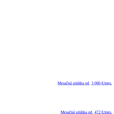
Mesačná splátka od
3 080 €/mes.
Mesačná splátka od
472 €/mes.