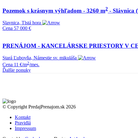
2
Pozemok s krásnym výhľadom - 3260 m
- Slávnica 
Slavnica, Tlstá hora
Cena
57 000 €
PRENÁJOM - KANCELÁRSKE PRIESTORY V CEN
Stará Ľubovňa, Námestie sv. mikuláša
2
Cena
11 €/m
/mes.
Ďalšie ponuky
© Copyright PredajPrenajom.sk 2026
Kontakt
Pravidlá
Impressum