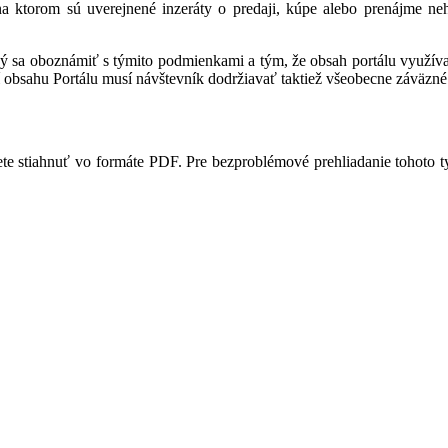
 na ktorom sú uverejnené inzeráty o predaji, kúpe alebo prenájme ne
ný sa oboznámiť s týmito podmienkami a tým, že obsah portálu využíva,
 obsahu Portálu musí návštevník dodržiavať taktiež všeobecne záväzné 
te stiahnuť vo formáte PDF. Pre bezproblémové prehliadanie tohoto 