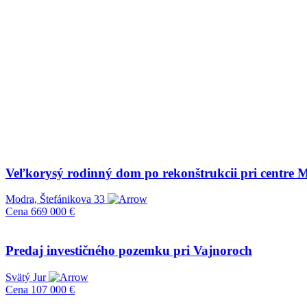
Veľkorysý rodinný dom po rekonštrukcii pri centre 
Modra, Štefánikova 33
Cena
669 000 €
Predaj investičného pozemku pri Vajnoroch
Svätý Jur
Cena
107 000 €