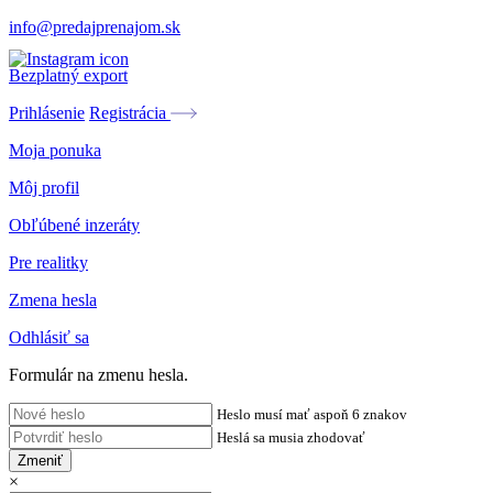
info@predajprenajom.sk
Bezplatný export
Prihlásenie
Registrácia
Moja ponuka
Môj profil
Obľúbené inzeráty
Pre realitky
Zmena hesla
Odhlásiť sa
Formulár na zmenu hesla.
Heslo musí mať aspoň 6 znakov
Heslá sa musia zhodovať
Zmeniť
×