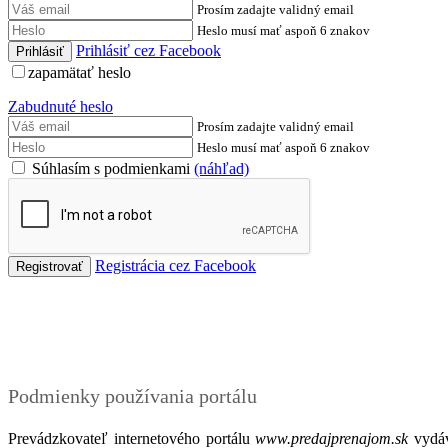
Prosím zadajte validný email
Heslo musí mať aspoň 6 znakov
Prihlásiť cez Facebook
zapamätať heslo
Zabudnuté heslo
Prosím zadajte validný email
Heslo musí mať aspoň 6 znakov
Súhlasím s podmienkami
(náhľad)
Registrácia cez Facebook
Podmienky
Podmienky používania portálu
Prevádzkovateľ internetového portálu
www.predajprenajom.sk
vydáv