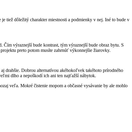
e tiež dôležitý charakter miestnosti a podmienky v nej. Iné to bude v
d. Čím výraznejší bude kontrast, tým výraznejší bude obraz bytu. S
 projektu preto potom musíte zahrnúť výkonnejšie žiarovky.
h aj drahšie. Dobrou alternatívou akéhokoľvek takéhoto prírodného
veľmi dlho a nepoškodí ich ani ten najťažší nábytok.
y naozaj veľa. Mokré čistenie mopom a občasné vysávanie by ale mohlo