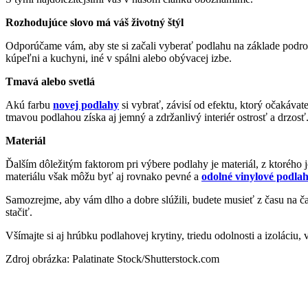
Rozhodujúce slovo má váš životný štýl
Odporúčame vám, aby ste si začali vyberať podlahu na základe podrobn
kúpeľni a kuchyni, iné v spálni alebo obývacej izbe.
Tmavá alebo svetlá
Akú farbu
novej podlahy
si vybrať, závisí od efektu, ktorý očakáva
tmavou podlahou získa aj jemný a zdržanlivý interiér ostrosť a drzo
Materiál
Ďalším dôležitým faktorom pri výbere podlahy je materiál, z ktorého
materiálu však môžu byť aj rovnako pevné a
odolné vinylové podla
Samozrejme, aby vám dlho a dobre slúžili, budete musieť z času na ča
stačiť.
Všímajte si aj hrúbku podlahovej krytiny, triedu odolnosti a izoláciu,
Zdroj obrázka: Palatinate Stock/Shutterstock.com