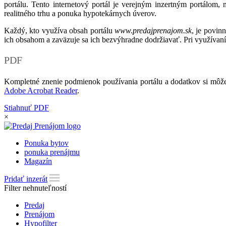
portálu. Tento internetový portál je verejným inzertným portálom,
realitného trhu a ponuka hypotekárnych úverov.
Každý, kto využíva obsah portálu
www.predajprenajom.sk
, je povin
ich obsahom a zaväzuje sa ich bezvýhradne dodržiavať. Pri využívaní
PDF
Kompletné znenie podmienok používania portálu a dodatkov si môže
Adobe Acrobat Reader
.
Stiahnuť PDF
×
Ponuka bytov
ponuka prenájmu
Magazín
Pridať inzerát
Filter nehnuteľností
Predaj
Prenájom
Hypofilter