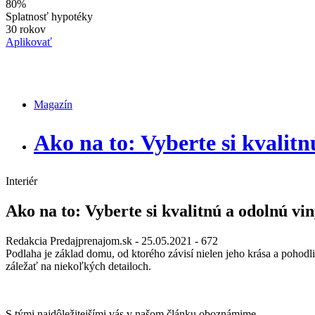
80%
Splatnosť hypotéky
30 rokov
Aplikovať
Magazín
Magazín
Ako na to: Vyberte si kvalit
Interiér
Ako na to: Vyberte si kvalitnú a odolnú vi
Redakcia Predajprenajom.sk
- 25.05.2021 -
672
Podlaha je základ domu, od ktorého závisí nielen jeho krása a pohodlie,
záležať na niekoľkých detailoch.
S tými najdôležitejšími vás v našom článku oboznámime.