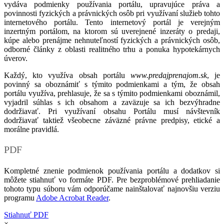
vydáva podmienky používania portálu, upravujúce práva a
povinnosti fyzických a právnických osôb pri využívaní služieb tohto
internetového portálu. Tento internetový portál je verejným
inzertným portálom, na ktorom sú uverejnené inzeráty o predaji,
kúpe alebo prenájme nehnuteľností fyzických a právnických osôb,
odborné články z oblasti realitného trhu a ponuka hypotekárnych
úverov.
Každý, kto využíva obsah portálu
www.predajprenajom.sk
, je
povinný sa oboznámiť s týmito podmienkami a tým, že obsah
portálu využíva, prehlasuje, že sa s týmito podmienkami oboznámil,
vyjadril súhlas s ich obsahom a zaväzuje sa ich bezvýhradne
dodržiavať. Pri využívaní obsahu Portálu musí návštevník
dodržiavať taktiež všeobecne záväzné právne predpisy, etické a
morálne pravidlá.
PDF
Kompletné znenie podmienok používania portálu a dodatkov si
môžete stiahnuť vo formáte PDF. Pre bezproblémové prehliadanie
tohoto typu súboru vám odporúčame nainštalovať najnovšiu verziu
programu
Adobe Acrobat Reader
.
Stiahnuť PDF
×