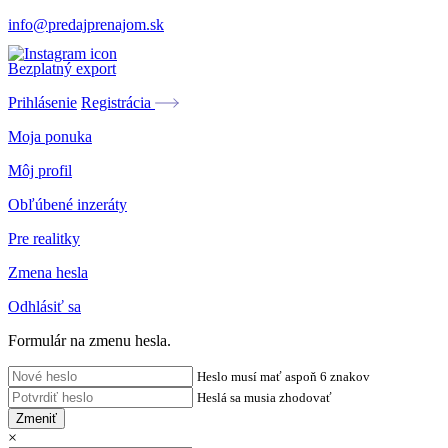
info@predajprenajom.sk
Bezplatný export
Prihlásenie
Registrácia
Moja ponuka
Môj profil
Obľúbené inzeráty
Pre realitky
Zmena hesla
Odhlásiť sa
Formulár na zmenu hesla.
Heslo musí mať aspoň 6 znakov
Heslá sa musia zhodovať
Zmeniť
×