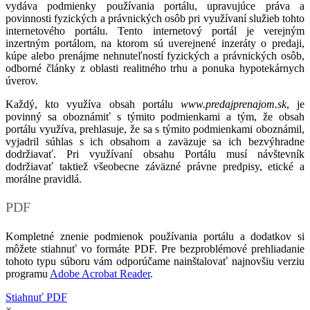
vydáva podmienky používania portálu, upravujúce práva a
povinnosti fyzických a právnických osôb pri využívaní služieb tohto
internetového portálu. Tento internetový portál je verejným
inzertným portálom, na ktorom sú uverejnené inzeráty o predaji,
kúpe alebo prenájme nehnuteľností fyzických a právnických osôb,
odborné články z oblasti realitného trhu a ponuka hypotekárnych
úverov.
Každý, kto využíva obsah portálu
www.predajprenajom.sk
, je
povinný sa oboznámiť s týmito podmienkami a tým, že obsah
portálu využíva, prehlasuje, že sa s týmito podmienkami oboznámil,
vyjadril súhlas s ich obsahom a zaväzuje sa ich bezvýhradne
dodržiavať. Pri využívaní obsahu Portálu musí návštevník
dodržiavať taktiež všeobecne záväzné právne predpisy, etické a
morálne pravidlá.
PDF
Kompletné znenie podmienok používania portálu a dodatkov si
môžete stiahnuť vo formáte PDF. Pre bezproblémové prehliadanie
tohoto typu súboru vám odporúčame nainštalovať najnovšiu verziu
programu
Adobe Acrobat Reader
.
Stiahnuť PDF
×