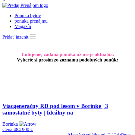
Ponuka bytov
ponuka prenájmu
Magazín
Pridať inzerát
Ľutujeme, zadaná ponuka už nie je aktuálna.
Vyberte si prosím zo zoznamu podobných ponúk:
Viacgeneračný RD pod lesom v Borinke | 3
samostatné byty | Ideálny na
Borinka
Cena
484 900 €
Mesačná splátka od
2 124 €/mes.