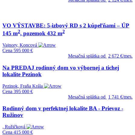
VO VÝSTAVBE: 5-izbový RD s 2 kúpeľňami – ÚP
2
2
145 m
, pozemok 432 m
Vajnory, Koncová
Cena
595 000 €
Mesačná splátka od
2 672 €/mes.
Na PREDAJ rodinný dom vo výbornej a tichej
lokalite Pezinok
Pezinok, Fraňa Krála
Cena
395 000 €
Mesačná splátka od
1 741 €/mes.
Rodinný dom v perfektnej lokalite BA - Prievoz -
Ružinov
, Ružičková
Cena
415 000 €