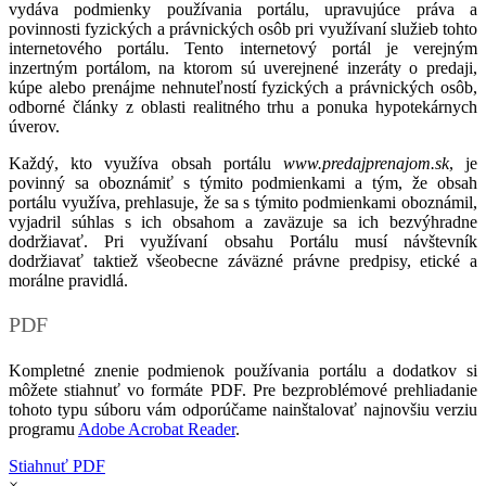
vydáva podmienky používania portálu, upravujúce práva a
povinnosti fyzických a právnických osôb pri využívaní služieb tohto
internetového portálu. Tento internetový portál je verejným
inzertným portálom, na ktorom sú uverejnené inzeráty o predaji,
kúpe alebo prenájme nehnuteľností fyzických a právnických osôb,
odborné články z oblasti realitného trhu a ponuka hypotekárnych
úverov.
Každý, kto využíva obsah portálu
www.predajprenajom.sk
, je
povinný sa oboznámiť s týmito podmienkami a tým, že obsah
portálu využíva, prehlasuje, že sa s týmito podmienkami oboznámil,
vyjadril súhlas s ich obsahom a zaväzuje sa ich bezvýhradne
dodržiavať. Pri využívaní obsahu Portálu musí návštevník
dodržiavať taktiež všeobecne záväzné právne predpisy, etické a
morálne pravidlá.
PDF
Kompletné znenie podmienok používania portálu a dodatkov si
môžete stiahnuť vo formáte PDF. Pre bezproblémové prehliadanie
tohoto typu súboru vám odporúčame nainštalovať najnovšiu verziu
programu
Adobe Acrobat Reader
.
Stiahnuť PDF
×