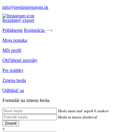
info@predajprenajom.sk
Bezplatný export
Prihlásenie
Registrácia
Moja ponuka
Môj profil
Obľúbené inzeráty
Pre realitky
Zmena hesla
Odhlásiť sa
Formulár na zmenu hesla.
Heslo musí mať aspoň 6 znakov
Heslá sa musia zhodovať
Zmeniť
×