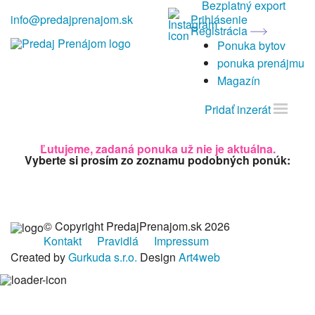
Bezplatný export
info@predajprenajom.sk
Prihlásenie
Registrácia
Ponuka bytov
ponuka prenájmu
Magazín
Pridať inzerát
Ľutujeme, zadaná ponuka už nie je aktuálna.
Vyberte si prosím zo zoznamu podobných ponúk:
© Copyright PredajPrenajom.sk 2026
Kontakt
Pravidlá
Impressum
Created by
Gurkuda s.r.o.
Design
Art4web