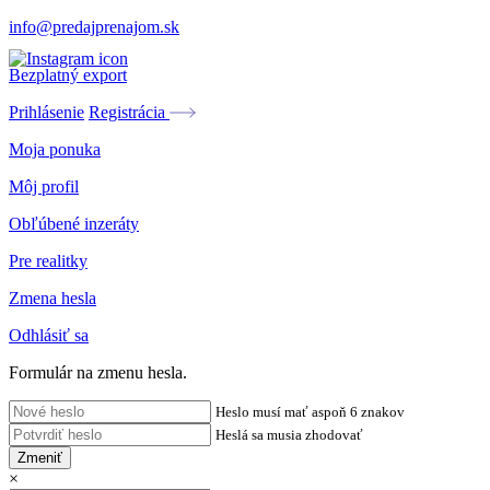
info@predajprenajom.sk
Bezplatný export
Prihlásenie
Registrácia
Moja ponuka
Môj profil
Obľúbené inzeráty
Pre realitky
Zmena hesla
Odhlásiť sa
Formulár na zmenu hesla.
Heslo musí mať aspoň 6 znakov
Heslá sa musia zhodovať
Zmeniť
×