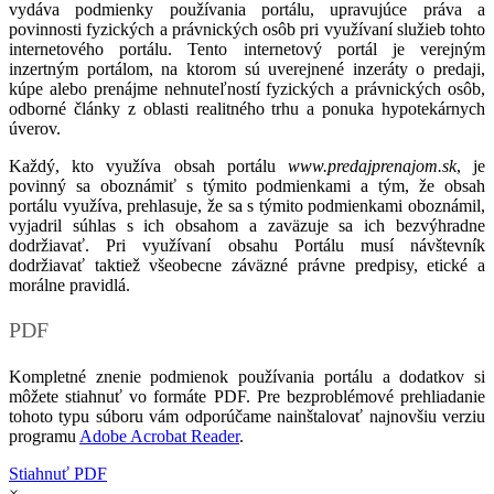
vydáva podmienky používania portálu, upravujúce práva a
povinnosti fyzických a právnických osôb pri využívaní služieb tohto
internetového portálu. Tento internetový portál je verejným
inzertným portálom, na ktorom sú uverejnené inzeráty o predaji,
kúpe alebo prenájme nehnuteľností fyzických a právnických osôb,
odborné články z oblasti realitného trhu a ponuka hypotekárnych
úverov.
Každý, kto využíva obsah portálu
www.predajprenajom.sk
, je
povinný sa oboznámiť s týmito podmienkami a tým, že obsah
portálu využíva, prehlasuje, že sa s týmito podmienkami oboznámil,
vyjadril súhlas s ich obsahom a zaväzuje sa ich bezvýhradne
dodržiavať. Pri využívaní obsahu Portálu musí návštevník
dodržiavať taktiež všeobecne záväzné právne predpisy, etické a
morálne pravidlá.
PDF
Kompletné znenie podmienok používania portálu a dodatkov si
môžete stiahnuť vo formáte PDF. Pre bezproblémové prehliadanie
tohoto typu súboru vám odporúčame nainštalovať najnovšiu verziu
programu
Adobe Acrobat Reader
.
Stiahnuť PDF
×