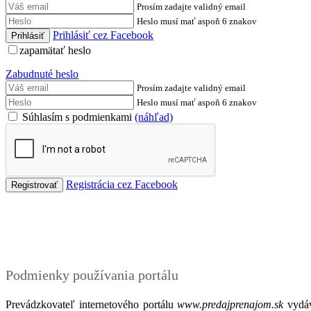
Prosím zadajte validný email
Heslo musí mať aspoň 6 znakov
Prihlásiť cez Facebook
zapamätať heslo
Zabudnuté heslo
Prosím zadajte validný email
Heslo musí mať aspoň 6 znakov
Súhlasím s podmienkami
(náhľad)
Registrácia cez Facebook
Podmienky
Podmienky používania portálu
Prevádzkovateľ internetového portálu
www.predajprenajom.sk
vydáv