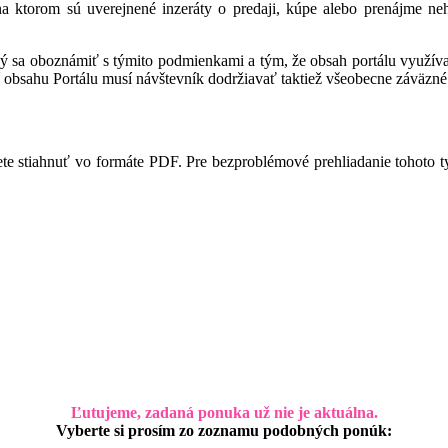
 na ktorom sú uverejnené inzeráty o predaji, kúpe alebo prenájme ne
ný sa oboznámiť s týmito podmienkami a tým, že obsah portálu využíva,
 obsahu Portálu musí návštevník dodržiavať taktiež všeobecne záväzné 
te stiahnuť vo formáte PDF. Pre bezproblémové prehliadanie tohoto 
Ľutujeme, zadaná ponuka už nie je aktuálna.
Vyberte si prosím zo zoznamu podobných ponúk: