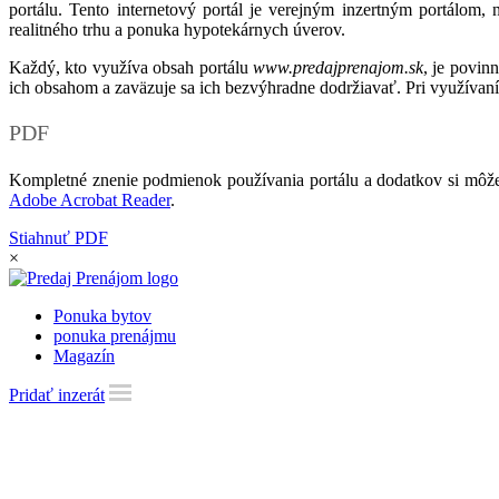
portálu. Tento internetový portál je verejným inzertným portálom,
realitného trhu a ponuka hypotekárnych úverov.
Každý, kto využíva obsah portálu
www.predajprenajom.sk
, je povin
ich obsahom a zaväzuje sa ich bezvýhradne dodržiavať. Pri využívaní
PDF
Kompletné znenie podmienok používania portálu a dodatkov si môže
Adobe Acrobat Reader
.
Stiahnuť PDF
×
Ponuka bytov
ponuka prenájmu
Magazín
Pridať inzerát