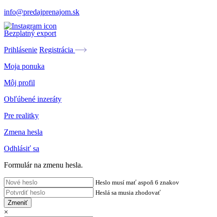
info@predajprenajom.sk
Bezplatný export
Prihlásenie
Registrácia
Moja ponuka
Môj profil
Obľúbené inzeráty
Pre realitky
Zmena hesla
Odhlásiť sa
Formulár na zmenu hesla.
Heslo musí mať aspoň 6 znakov
Heslá sa musia zhodovať
Zmeniť
×