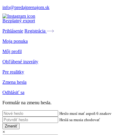
info@predajprenajom.sk
Bezplatný export
Prihlásenie
Registrácia
Moja ponuka
Môj profil
Obľúbené inzeráty
Pre realitky
Zmena hesla
Odhlásiť sa
Formulár na zmenu hesla.
Heslo musí mať aspoň 6 znakov
Heslá sa musia zhodovať
Zmeniť
×