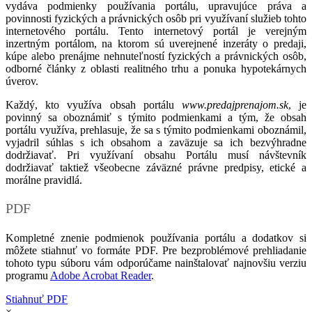
vydáva podmienky používania portálu, upravujúce práva a
povinnosti fyzických a právnických osôb pri využívaní služieb tohto
internetového portálu. Tento internetový portál je verejným
inzertným portálom, na ktorom sú uverejnené inzeráty o predaji,
kúpe alebo prenájme nehnuteľností fyzických a právnických osôb,
odborné články z oblasti realitného trhu a ponuka hypotekárnych
úverov.
Každý, kto využíva obsah portálu
www.predajprenajom.sk
, je
povinný sa oboznámiť s týmito podmienkami a tým, že obsah
portálu využíva, prehlasuje, že sa s týmito podmienkami oboznámil,
vyjadril súhlas s ich obsahom a zaväzuje sa ich bezvýhradne
dodržiavať. Pri využívaní obsahu Portálu musí návštevník
dodržiavať taktiež všeobecne záväzné právne predpisy, etické a
morálne pravidlá.
PDF
Kompletné znenie podmienok používania portálu a dodatkov si
môžete stiahnuť vo formáte PDF. Pre bezproblémové prehliadanie
tohoto typu súboru vám odporúčame nainštalovať najnovšiu verziu
programu
Adobe Acrobat Reader
.
Stiahnuť PDF
×