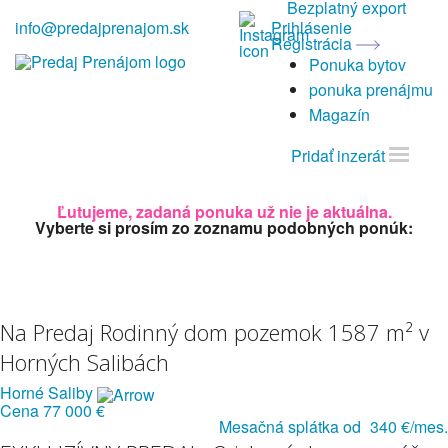
Bezplatný export
info@predajprenajom.sk
Prihlásenie
Registrácia
Ponuka bytov
ponuka prenájmu
Magazín
Pridať inzerát
Ľutujeme, zadaná ponuka už nie je aktuálna.
Vyberte si prosím zo zoznamu podobných ponúk:
Na Predaj Rodinný dom pozemok 1587 m² v
Horných Salibách
Horné Saliby
Cena
77 000 €
Mesačná splátka od
340 €/mes.