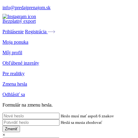
info@predajprenajom.sk
Bezplatný export
Prihlásenie
Registrácia
Moja ponuka
Môj profil
Obľúbené inzeráty
Pre realitky
Zmena hesla
Odhlásiť sa
Formulár na zmenu hesla.
Heslo musí mať aspoň 6 znakov
Heslá sa musia zhodovať
Zmeniť
×