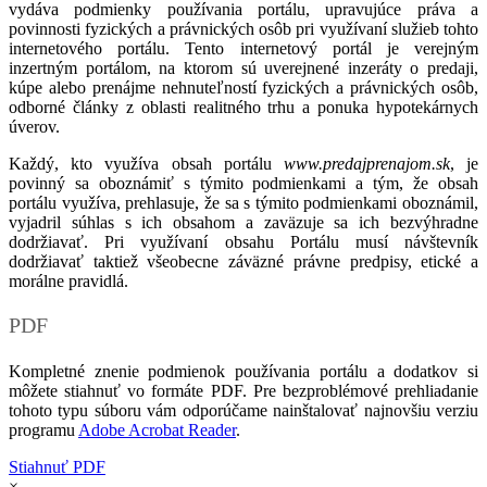
vydáva podmienky používania portálu, upravujúce práva a
povinnosti fyzických a právnických osôb pri využívaní služieb tohto
internetového portálu. Tento internetový portál je verejným
inzertným portálom, na ktorom sú uverejnené inzeráty o predaji,
kúpe alebo prenájme nehnuteľností fyzických a právnických osôb,
odborné články z oblasti realitného trhu a ponuka hypotekárnych
úverov.
Každý, kto využíva obsah portálu
www.predajprenajom.sk
, je
povinný sa oboznámiť s týmito podmienkami a tým, že obsah
portálu využíva, prehlasuje, že sa s týmito podmienkami oboznámil,
vyjadril súhlas s ich obsahom a zaväzuje sa ich bezvýhradne
dodržiavať. Pri využívaní obsahu Portálu musí návštevník
dodržiavať taktiež všeobecne záväzné právne predpisy, etické a
morálne pravidlá.
PDF
Kompletné znenie podmienok používania portálu a dodatkov si
môžete stiahnuť vo formáte PDF. Pre bezproblémové prehliadanie
tohoto typu súboru vám odporúčame nainštalovať najnovšiu verziu
programu
Adobe Acrobat Reader
.
Stiahnuť PDF
×