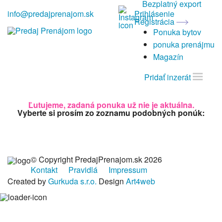
Bezplatný export
info@predajprenajom.sk
Prihlásenie
Registrácia
Ponuka bytov
ponuka prenájmu
Magazín
Pridať inzerát
Ľutujeme, zadaná ponuka už nie je aktuálna.
Vyberte si prosím zo zoznamu podobných ponúk:
© Copyright PredajPrenajom.sk 2026
Kontakt
Pravidlá
Impressum
Created by
Gurkuda s.r.o.
Design
Art4web