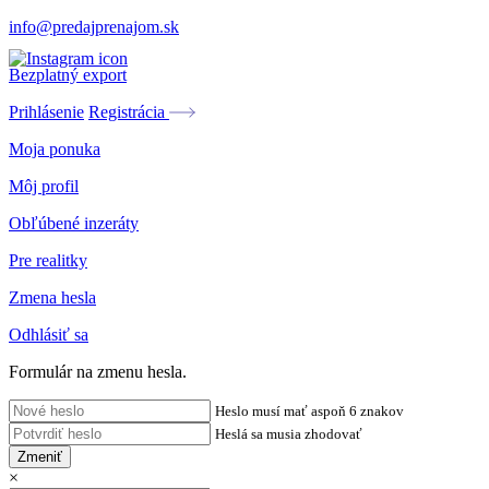
info@predajprenajom.sk
Bezplatný export
Prihlásenie
Registrácia
Moja ponuka
Môj profil
Obľúbené inzeráty
Pre realitky
Zmena hesla
Odhlásiť sa
Formulár na zmenu hesla.
Heslo musí mať aspoň 6 znakov
Heslá sa musia zhodovať
Zmeniť
×