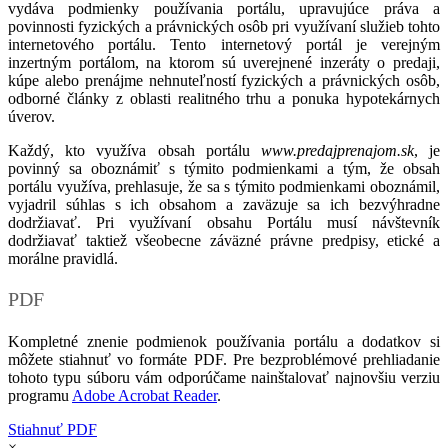
vydáva podmienky používania portálu, upravujúce práva a
povinnosti fyzických a právnických osôb pri využívaní služieb tohto
internetového portálu. Tento internetový portál je verejným
inzertným portálom, na ktorom sú uverejnené inzeráty o predaji,
kúpe alebo prenájme nehnuteľností fyzických a právnických osôb,
odborné články z oblasti realitného trhu a ponuka hypotekárnych
úverov.
Každý, kto využíva obsah portálu
www.predajprenajom.sk
, je
povinný sa oboznámiť s týmito podmienkami a tým, že obsah
portálu využíva, prehlasuje, že sa s týmito podmienkami oboznámil,
vyjadril súhlas s ich obsahom a zaväzuje sa ich bezvýhradne
dodržiavať. Pri využívaní obsahu Portálu musí návštevník
dodržiavať taktiež všeobecne záväzné právne predpisy, etické a
morálne pravidlá.
PDF
Kompletné znenie podmienok používania portálu a dodatkov si
môžete stiahnuť vo formáte PDF. Pre bezproblémové prehliadanie
tohoto typu súboru vám odporúčame nainštalovať najnovšiu verziu
programu
Adobe Acrobat Reader
.
Stiahnuť PDF
×