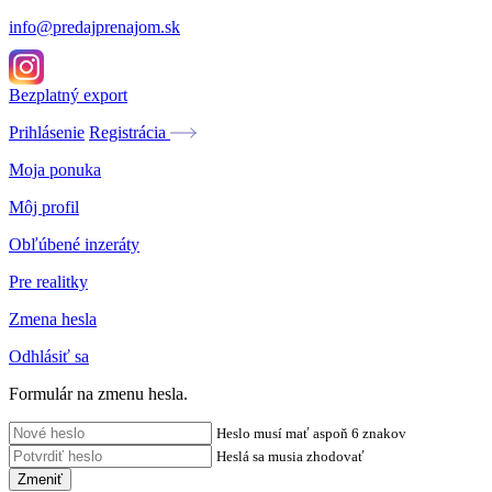
info@predajprenajom.sk
Bezplatný export
Prihlásenie
Registrácia
Moja ponuka
Môj profil
Obľúbené inzeráty
Pre realitky
Zmena hesla
Odhlásiť sa
Formulár na zmenu hesla.
Heslo musí mať aspoň 6 znakov
Heslá sa musia zhodovať
Zmeniť