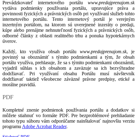
Prevádzkovateľ internetového portálu
www.predajprenajom.sk
vydáva podmienky používania portálu, upravujúce práva a
povinnosti fyzických a právnických osôb pri využívaní služieb tohto
internetového portálu. Tento internetový portál je verejným
inzertným portálom, na ktorom sú uverejnené inzeráty o predaji,
kúpe alebo prenájme nehnuteľností fyzických a právnických osôb,
odborné články z oblasti realitného trhu a ponuka hypotekárnych
úverov.
Každý, kto využíva obsah portálu
www.predajprenajom.sk
, je
povinný sa oboznámiť s týmito podmienkami a tým, že obsah
portálu využíva, prehlasuje, že sa s týmito podmienkami oboznámil,
vyjadril súhlas s ich obsahom a zaväzuje sa ich bezvýhradne
dodržiavať. Pri využívaní obsahu Portálu musí návštevník
dodržiavať taktiež všeobecne záväzné právne predpisy, etické a
morálne pravidlá.
PDF
Kompletné znenie podmienok používania portálu a dodatkov si
môžete stiahnuť vo formáte PDF. Pre bezproblémové prehliadanie
tohoto typu súboru vám odporúčame nainštalovať najnovšiu verziu
programu
Adobe Acrobat Reader
.
Stiahnuť PDF